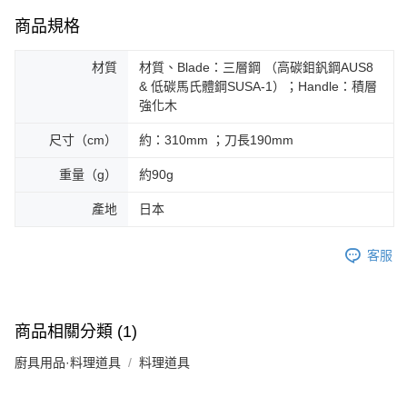
商品規格
材質
材質、Blade：三層鋼 （高碳鉬釩鋼AUS8
& 低碳馬氏體鋼SUSA-1）；Handle：積層
強化木
尺寸（cm）
約：310mm ；刀長190mm
重量（g）
約90g
產地
日本
客服
商品相關分類 (1)
廚具用品·料理道具
料理道具