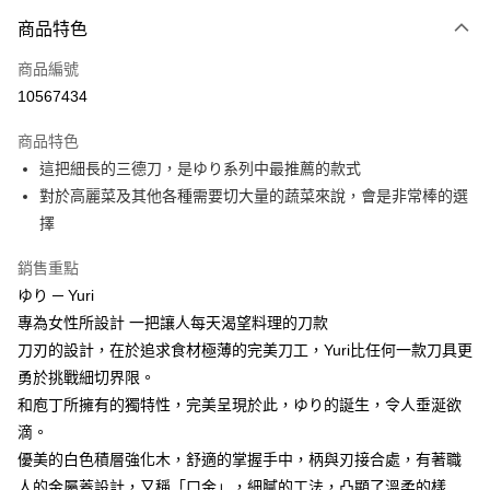
商品特色
Apple Pay
商品編號
悠遊付
10567434
Google Pay
商品特色
全盈+PAY
這把細長的三德刀，是ゆり系列中最推薦的款式
大哥付你分期
對於高麗菜及其他各種需要切大量的蔬菜來說，會是非常棒的選
相關說明
擇
【大哥付你分期使用說明】
ATM付款
1.本服務由台灣大哥大提供，台灣大哥大用戶可立即使用無須另外申請。
銷售重點
2.付款方式選擇「大哥付你分期」，訂單成立後會自動跳轉到大哥付的交易
ゆり ─ Yuri
流程，驗證手機門號後，選擇欲分期的期數、繳款截止日，確認付款後即完
運送方式
專為女性所設計 一把讓人每天渴望料理的刀款
成交易。
3.實際核准額度、可分期數及費用金額請依後續交易確認頁面所載為準。
宅配【父親節大回饋】限時$299免運
刀刃的設計，在於追求食材極薄的完美刀工，Yuri比任何一款刀具更
4.訂單成立30分鐘內，如未前往確認交易或遇審核未通過，訂單將自動取
勇於挑戰細切界限。
每筆NT$150，滿NT$299(含以上)免運費
消。如遇「轉專審核」未通過狀況，表示未達大哥付你分期系統評分，恕無
法說明評估內容。
和庖丁所擁有的獨特性，完美呈現於此，ゆり的誕生，令人垂涎欲
【繳款方式說明】
滴。
1.分期款項不併入電信帳單，「大哥付你分期」於每月結算日後寄送繳費提
優美的白色積層強化木，舒適的掌握手中，柄與刃接合處，有著職
醒簡訊。
2.透過簡訊連結打開帳單後，可選擇「超商條碼／台灣大直營門市／銀行轉
人的金屬蓋設計，又稱「口金」，細膩的工法，凸顯了溫柔的樣