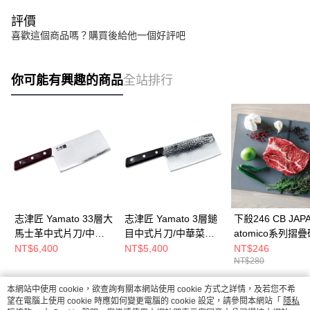
評價
喜歡這個商品嗎？購買後給他一個好評吧
你可能有興趣的商品
全站排行
志津匠 Yamato 33層大
志津匠 Yamato 3層鎚
下殺246 CB JAP
馬士革中式片刀/中式
目中式片刀/中華菜刀/
atomico系列摺
片刀/大馬士革刀/日本
中式片刀/日本刀具
深灰/摺疊砧板/料
NT$6,400
NT$5,400
NT$246
NT$280
刀具
板/廚房用具
26Aug001
本網站中使用 cookie，欲查詢有關本網站使用 cookie 方式之詳情，及若您不希
熱門標籤
望在電腦上使用 cookie 時應如何變更電腦的 cookie 設定，請參閱本網站「
隱私