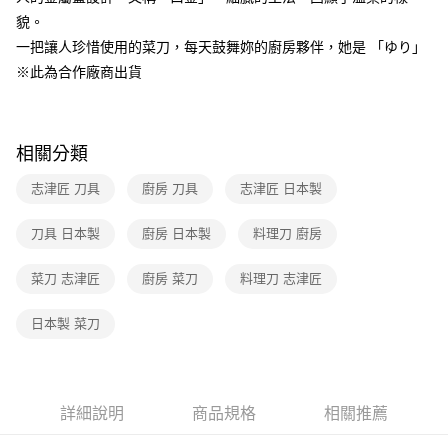
帳／街口支付／iPASS MONEY」等通路繳費。
貌。
【注意事項】
一把讓人珍惜使用的菜刀，每天鼓舞妳的廚房夥伴，她是 「ゆり」
1.本服務係由「台灣大哥大股份有限公司」（以下簡稱本公司）所提供，讓
※此為合作廠商出貨
用戶於交易時，得透過本服務購買商品或服務，並由商店將買賣／分期付款
買賣價金債權讓與本公司後，依約使用本公司帳單繳交帳款。
2.基於同意付款使用「大哥付你分期」之契約關係目的，商店將以您的個人
資料（包含姓名、電話或地址）提供予台灣大哥大進項蒐集、處理及利用，
相關分類
由本公司與您本人進行分期帳單所需資料之確認、核對及更正。
3.完整用戶服務條款，請詳閱以下連結：
https://oppay.tw/userRule
志津匠 刀具
廚房 刀具
志津匠 日本製
刀具 日本製
廚房 日本製
料理刀 廚房
菜刀 志津匠
廚房 菜刀
料理刀 志津匠
日本製 菜刀
詳細說明
商品規格
相關推薦