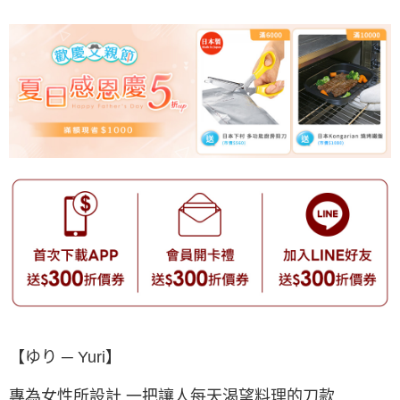
【ゆり ─ Yuri】
專為女性所設計 一把讓人每天渴望料理的刀款