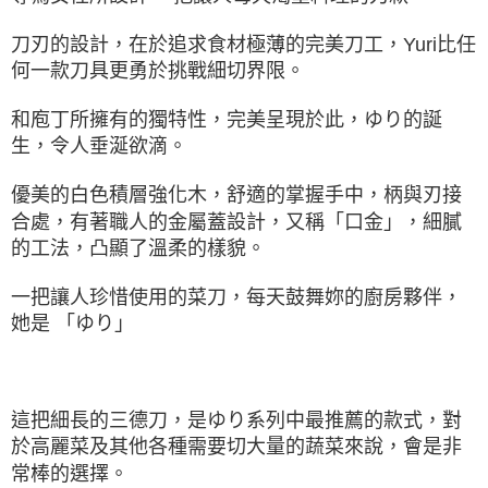
刀刃的設計，在於追求食材極薄的完美刀工，Yuri比任
何一款刀具更勇於挑戰細切界限。
和庖丁所擁有的獨特性，完美呈現於此，ゆり的誕
生，令人垂涎欲滴。
優美的白色積層強化木，舒適的掌握手中，柄與刃接
合處，有著職人的金屬蓋設計，又稱「口金」，細膩
的工法，凸顯了溫柔的樣貌。
一把讓人珍惜使用的菜刀，每天鼓舞妳的廚房夥伴，
她是 「ゆり」
這把細長的三德刀，是ゆり系列中最推薦的款式，
對
於高麗菜及其他各種需要切大量的蔬菜來說，會是非
常棒的選擇。