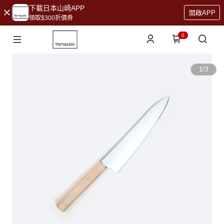
下載日本山崎APP
開啟APP
領取$300折價券
0
1
/
3