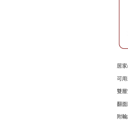
居家
可用
雙層
翻面
附輪