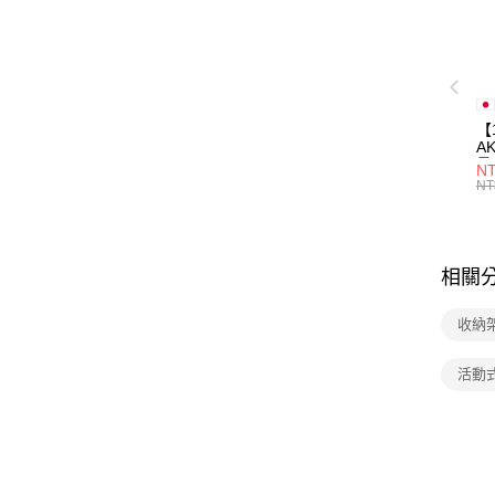
【
A
量
NT
量
NT
用
相關
收納
活動