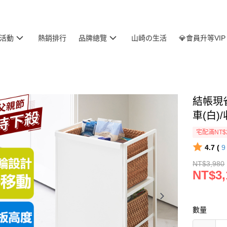
活動
熱銷排行
品牌總覽
山崎の生活
💎會員升等VIP
結帳現省
車(白)
宅配滿NT$
4.7 (
NT$3,980
NT$3,
數量