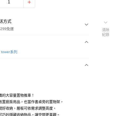
送方式
299免運
清除
紀錄
次付款
tower系列
y
備的大容量置物推車！
放置廚房用品，也當作書桌旁的置物架，
間好收納，層板可依需求調整高度，
分期
可巧妙隱藏收納物品，讓空間更美觀。