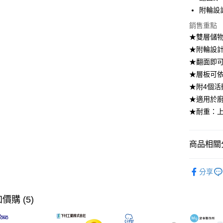
【大哥付
附輪設
ATM付款
1.本服務
銷售重點
2.付款方
流程，驗
★雙層儲
完成交易
運送方式
★附輪設
3.實際核
★翻面即
4.訂單成
宅配【父親
消。如遇
★層板可
每筆NT$1
無法說明
★附4個活
【繳款方
1.分期款
★適用於廚
醒簡訊。
★耐重：上
2.透過簡
帳／街口支
【注意事
商品相關分
1.本服務
用戶於交
居家收納
款買賣價
分享
2.基於同
【本月主
資料（包
【🎉歡慶
用，由本
價購 (5)
3.完整用
【本月主