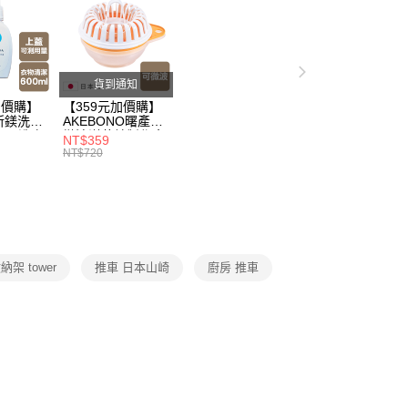
父親節 瘋殺5折up】
▶【限時加價購$159up】官網獨
父親節 瘋殺5折up】
▶歡慶父親節 ，全館瘋殺5折up
貨到通知
加價購】
【359元加價購】
所鎂洗衣
AKEBONO曙產業
ml/洗衣
微波洋芋片製作盒/
NT$359
/洗衣用
料理盒/健康零食/
NT$720
8折
廚房工具/任二件8
折
納架 tower
推車 日本山崎
廚房 推車