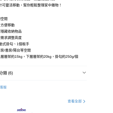
你分期使用說明】
計可靈活移動，幫你輕鬆整理家中雜物！
由台灣大哥大提供，台灣大哥大用戶可立即使用無須另外申請。
式選擇「大哥付你分期」，訂單成立後會自動跳轉到大哥付的交易
證手機門號後，選擇欲分期的期數、繳款截止日，確認付款後即
物空間
。
計方便移動
准額度、可分期數及費用金額請依後續交易確認頁面所載為準。
可隱藏收納物品
立30分鐘內，如未前往確認交易或遇審核未通過，訂單將自動取
節大回饋】限時$299免運
「轉專審核」未通過狀況，表示未達大哥付你分期系統評分，恕
依需求調整高度
50，滿NT$299(含以上)免運費
評估內容。
動式掛勾、1個板手
式說明】
項不併入電信帳單，「大哥付你分期」於每月結算日後寄送繳費提
房/書房/陽台等空間
層層架約15kg，下層層架約20kg，掛勾約250g/個
訊連結打開帳單後，可選擇「超商條碼／台灣大直營門市／銀行轉
付／iPASS MONEY」等通路繳費。
項】
類 (6)
係由「台灣大哥大股份有限公司」（以下簡稱本公司）所提供，讓
易時，得透過本服務購買商品或服務，並由商店將買賣／分期付
廚房櫥櫃收納
金債權讓與本公司後，依約使用本公司帳單繳交帳款。
客服
意付款使用「大哥付你分期」之契約關係目的，商店將以您的個人
打】
▶新品上市。瘋搶購$198up
含姓名、電話或地址）提供予台灣大哥大進項蒐集、處理及利
父親節 瘋殺5折up】
▶大人氣！父親節熱銷排行榜！
公司與您本人進行分期帳單所需資料之確認、核對及更正。
查看全部
戶服務條款，請詳閱以下連結：
https://oppay.tw/userRule
打】
▶日本熱銷補貨到$299up