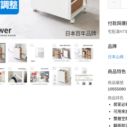
付款與運
宅配滿NT$
付款方式
品牌
信用卡一
日本山崎
LINE Pay
商品特色
Apple Pay
商品編號
悠遊付
10555080
商品特色
Google Pa
居家必
全盈+PAY
可用來
雙層空
大哥付你
翻面即
相關說明