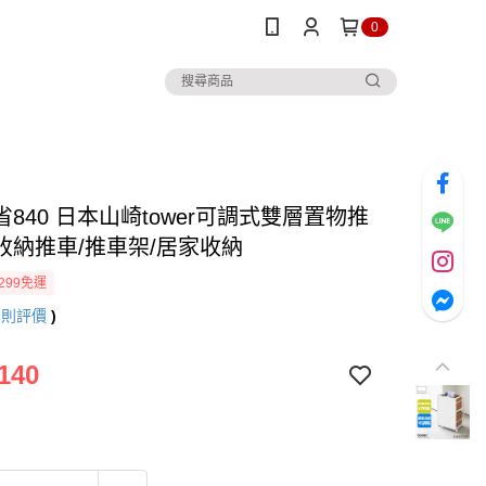
0
840 日本山崎tower可調式雙層置物推
/收納推車/推車架/居家收納
299免運
9
則評價
)
140