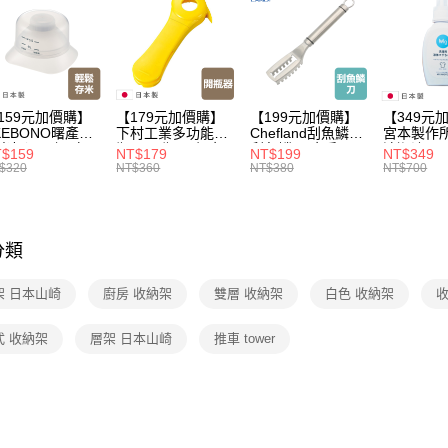
【🎉歡慶
家搶購！
【🎉歡慶
159元加價購】
【179元加價購】
【199元加價購】
【349元
KEBONO曙產業
下村工業多功能開
Chefland刮魚鱗刀/
宮本製作
米杯漏斗組(白)/
瓶器/開瓶器/餐廚
刮魚鱗器/廚房用
清潔液600
$159
NT$179
NT$199
NT$349
米杯/米桶/量米
用品/料理道具/任
品/料理道具/任二
精/洗衣鎂
$320
NT$360
NT$380
NT$700
具/任二件8折
二件8折
件8折
品/任二件
分類
架 日本山崎
廚房 收納架
雙層 收納架
白色 收納架
收
式 收納架
層架 日本山崎
推車 tower