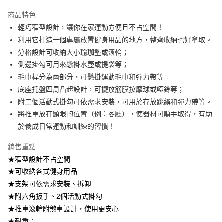
醒簡訊。
2.透過簡訊連結打開帳單後，可選擇「超商條碼／台灣大直營門市／銀行轉
商品特色
帳／街口支付／iPASS MONEY」等通路繳費。
輕巧窄型設計，讓你在家運動方便且不占空間！
利用它打造一個專屬放置健身用品的地方，整齊收納也好拿取。
【注意事項】
1.本服務係由「台灣大哥大股份有限公司」（以下簡稱本公司）所提供，讓
分格設計可收納大小瑜珈墊或滾輪；
用戶於交易時，得透過本服務購買商品或服務，並由商店將買賣／分期付款
側邊掛勾可用來懸掛水壺或提袋等；
買賣價金債權讓與本公司後，依約使用本公司帳單繳交帳款。
2.基於同意付款使用「大哥付你分期」之契約關係目的，商店將以您的個人
毛巾桿分為兩部分，可懸掛運動毛巾和彈力帶等；
資料（包含姓名、電話或地址）提供予台灣大哥大進項蒐集、處理及利用，
底座托盤四周凸起設計，可擺放筋膜按摩球或啞鈴等；
由本公司與您本人進行分期帳單所需資料之確認、核對及更正。
附二個活動式掛勾可依需求安裝，可用於存放跳繩和彈力帶等。
3.完整用戶服務條款，請詳閱以下連結：
https://oppay.tw/userRule
將推車放在顯眼的位置（例：客廳），使器材可順手取得，有助
於養成日常運動和訓練的習慣！
銷售重點
★窄型設計不占空間
★可收納各式健身用品
★支架可依需求安裝、拆卸
★附六角扳手、2個活動式掛勾
★推車滾輪附煞車設計，使用更安心
★耐重：