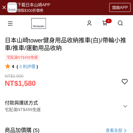
下載日本山崎APP
開啟APP
領取$300折價券
0
日本山崎tower健身用品收納推車(白)/帶輪小推
車/推車/運動用品收納
宅配滿NT$499免運
4
(
3
則評價
)
NT$2,000
NT$1,580
付款與運送方式
宅配滿NT$499免運
付款方式
信用卡一次付款
商品加價購 (5)
查看全部