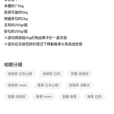
本體約7.5kg
底部托盤約5kg
側邊掛勾約1kg
支架約250g/個
掛勾約250g/個
※請勿將超過2kg的物品集中於一處存放
※請勿在存放啞鈴的情況下移動推車以免造成危險
相關分類
收納架 日本山崎
收納架 白色
耐重 收納架
收納架 tower
推車 日本山崎
收納架 活動式
客廳 收納架
推車 tower
客廳 推車
推車 白色