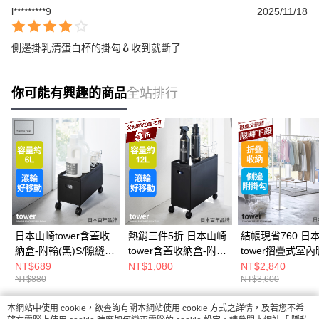
l*********9
2025/11/18
側邊掛乳清蛋白杯的掛勾🪝收到就斷了
你可能有興趣的商品
全站排行
日本山崎tower含蓋收
熱銷三件5折 日本山崎
結帳現省760 日
納盒-附輪(黑)S/隙縫推
tower含蓋收納盒-附輪
tower摺疊式室
車/儲物盒/隙縫櫃
(黑)L/隙縫推車/儲物盒/
架(白)/掛衣架/室
NT$689
NT$1,080
NT$2,840
NT$880
NT$3,600
隙縫櫃
衣架/居家用品
本網站中使用 cookie，欲查詢有關本網站使用 cookie 方式之詳情，及若您不希