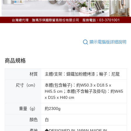
顯示電腦版詳細說明
商品規格
材質
主體/支架：鑄鐵加粉體烤漆；輪子：尼龍
尺寸（cm）
本體(包含輪子)：約W50.3 x D18.5 x
H45.5 cm；本體(不含輪子及掛勾)：約W45
x D15 x H40 cm
重量（g）
約2300g
顏色
白
產地
◆DESIGNED IN JAPAN MADE IN