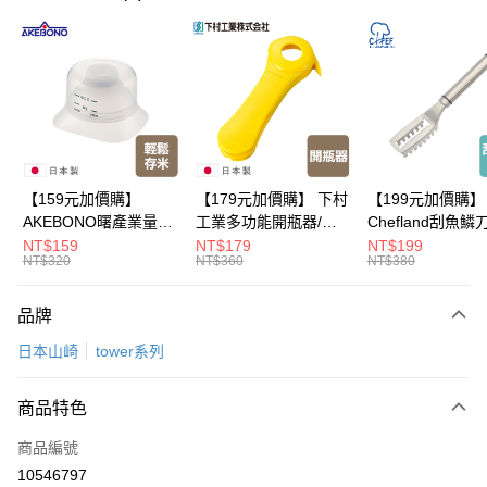
LINE Pay
Apple Pay
悠遊付
Google Pay
全盈+PAY
【159元加價購】
【179元加價購】 下村
【199元加價購】
AKEBONO曙產業量米
工業多功能開瓶器/開
Chefland刮魚鱗
大哥付你分期
杯漏斗組(白)/量米杯/
瓶器/餐廚用品/料理道
魚鱗器/廚房用品/
NT$159
NT$179
NT$199
相關說明
NT$320
NT$360
NT$380
米桶/量米用具/任二件8
具/任二件8折
道具/任二件8折
【大哥付你分期使用說明】
折
ATM付款
1.本服務由台灣大哥大提供，台灣大哥大用戶可立即使用無須另外申請。
品牌
2.付款方式選擇「大哥付你分期」，訂單成立後會自動跳轉到大哥付的交易
流程，驗證手機門號後，選擇欲分期的期數、繳款截止日，確認付款後即完
運送方式
日本山崎
tower系列
成交易。
3.實際核准額度、可分期數及費用金額請依後續交易確認頁面所載為準。
宅配$499免運
4.訂單成立30分鐘內，如未前往確認交易或遇審核未通過，訂單將自動取
商品特色
每筆NT$150，滿NT$499(含以上)免運費
消。如遇「轉專審核」未通過狀況，表示未達大哥付你分期系統評分，恕無
法說明評估內容。
商品編號
【繳款方式說明】
10546797
1.分期款項不併入電信帳單，「大哥付你分期」於每月結算日後寄送繳費提