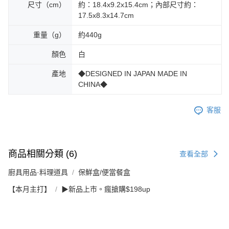
尺寸（cm）
約：18.4x9.2x15.4cm；內部尺寸約：
17.5x8.3x14.7cm
重量（g）
約440g
顏色
白
產地
◆DESIGNED IN JAPAN MADE IN
CHINA◆
客服
商品相關分類 (6)
查看全部
廚具用品·料理道具
保鮮盒/便當餐盒
【本月主打】
▶新品上市。瘋搶購$198up