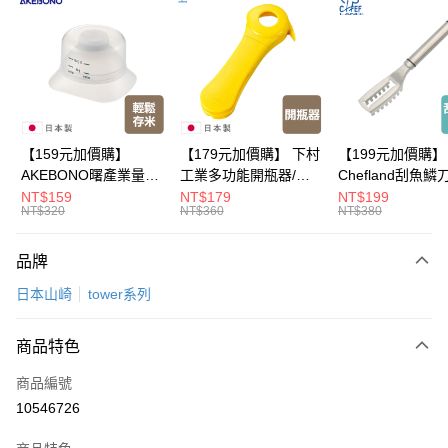
LINE Pay
Apple Pay
悠遊付
Google Pay
【159元加價購】
【179元加價購】 下村
【199元加價購】
AKEBONO曙產業量米
工業多功能開瓶器/開
Chefland刮魚鱗
全盈+PAY
杯漏斗組(白)/量米杯/
瓶器/餐廚用品/料理道
魚鱗器/廚房用品/
NT$159
NT$179
NT$199
NT$320
NT$360
NT$380
米桶/量米用具/任二件8
具/任二件8折
道具/任二件8折
大哥付你分期
折
相關說明
品牌
【大哥付你分期使用說明】
ATM付款
1.本服務由台灣大哥大提供，台灣大哥大用戶可立即使用無須另外申請。
日本山崎
tower系列
2.付款方式選擇「大哥付你分期」，訂單成立後會自動跳轉到大哥付的交易
流程，驗證手機門號後，選擇欲分期的期數、繳款截止日，確認付款後即完
運送方式
成交易。
商品特色
3.實際核准額度、可分期數及費用金額請依後續交易確認頁面所載為準。
全家取貨付款
4.訂單成立30分鐘內，如未前往確認交易或遇審核未通過，訂單將自動取
商品編號
每筆NT$100，滿NT$499(含以上)免運費
消。如遇「轉專審核」未通過狀況，表示未達大哥付你分期系統評分，恕無
10546726
法說明評估內容。
付款後全家取貨
【繳款方式說明】
1.分期款項不併入電信帳單，「大哥付你分期」於每月結算日後寄送繳費提