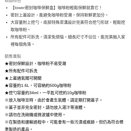
商品特色
每筆NT$100，滿NT$499(含以上)免運費
醒簡訊。
【tower密封咖啡保鮮盒】咖啡粉輕鬆保鮮就靠它！
2.透過簡訊連結打開帳單後，可選擇「超商條碼／台灣大直營門市／銀行轉
7-11取貨付款
密封上蓋設計，能避免咖啡粉受潮，保持新鮮更加分。
帳／街口支付／iPASS MONEY」等通路繳費。
每筆NT$100，滿NT$499(含以上)免運費
大容量附上挖勺，底部特殊渠溝設計完美符合挖勺形狀，輕鬆挖
【注意事項】
取咖啡粉。
付款後7-11取貨
1.本服務係由「台灣大哥大股份有限公司」（以下簡稱本公司）所提供，讓
用戶於交易時，得透過本服務購買商品或服務，並由商店將買賣／分期付款
所有配件可拆洗，清潔免煩惱。細長尺寸不佔位，能完美融入家
每筆NT$100，滿NT$499(含以上)免運費
買賣價金債權讓與本公司後，依約使用本公司帳單繳交帳款。
裡每個角落。
2.基於同意付款使用「大哥付你分期」之契約關係目的，商店將以您的個人
宅配【父親節大回饋】限時$299免運
資料（包含姓名、電話或地址）提供予台灣大哥大進項蒐集、處理及利用，
銷售重點
由本公司與您本人進行分期帳單所需資料之確認、核對及更正。
每筆NT$150，滿NT$299(含以上)免運費
3.完整用戶服務條款，請詳閱以下連結：
https://oppay.tw/userRule
★密封保鮮設計，咖啡粉不易受潮
★所有配件可拆洗
★上蓋通氣閥可開關
★容量約1.6L，可容納約500g咖啡粉
★挖勺容量約34ml，一平匙可挖約10g咖啡粉
※放入咖啡豆時，由於會產生氣體，請定期打開蓋子。
※蓋子並非完全密封。請勿放入湯汁等液體。
※請勿在洗碗機或微波爐中使用。
※在製造和運輸過程中，可能會有一些污漬或痕跡，但仍為符合標
準製造的產品。