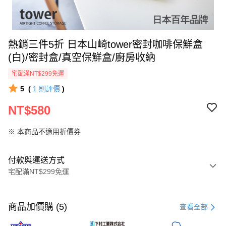
熱銷三件5折 日本山崎tower密封咖啡保鮮盒
(白)/密封盒/真空保鮮盒/廚房收納
宅配滿NT$299免運
5
(
1
則評價
)
NT$580
※ 本商品不適用折價券
付款與運送方式
宅配滿NT$299免運
付款方式
信用卡一次付款
商品加價購 (5)
查看全部
超商取貨付款