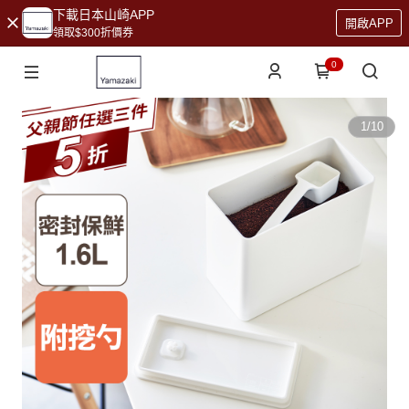
下載日本山崎APP
開啟APP
領取$300折價券
0
1
/
10