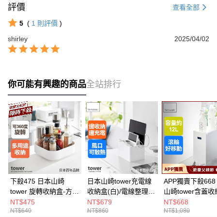
評價
查看全部
5
(
1
則評價
)
shirley
2025/04/02
你可能有興趣的商品
全站排行
下殺475 日本山崎
日本山崎tower充電線
APP獨賣下殺668
tower 旋轉收納盒-方形
收納盒(白)/電線整理/
山崎tower含蓋收
(白)/廚房收納盒/調味
電線盒/電線收納
附輪(白)L/隙縫推
NT$475
NT$679
NT$668
NT$640
NT$860
NT$1,080
料架/廚房收納
物盒/隙縫櫃