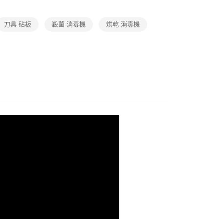
刀具 砧板
殺菌 消毒機
烘乾 消毒機