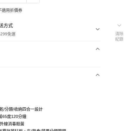
不適用折價券
送方式
清除
299免運
紀錄
次付款
y
烘乾/分類/收納四合一設計
65度120分鐘
 紫外線消毒殺菌
分期