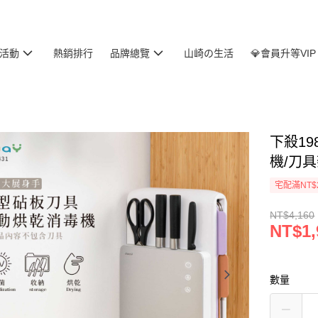
活動
熱銷排行
品牌總覽
山崎の生活
💎會員升等VIP
下殺19
機/刀具
宅配滿NT$
NT$4,160
NT$1,
數量