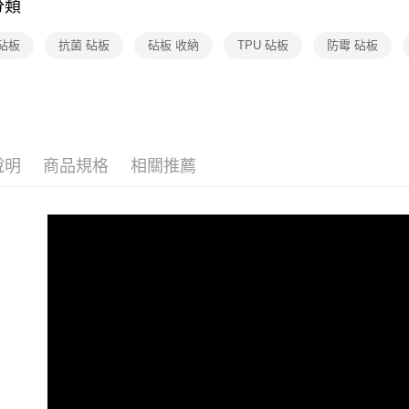
分類
砧板
抗菌 砧板
砧板 收納
TPU 砧板
防霉 砧板
說明
商品規格
相關推薦