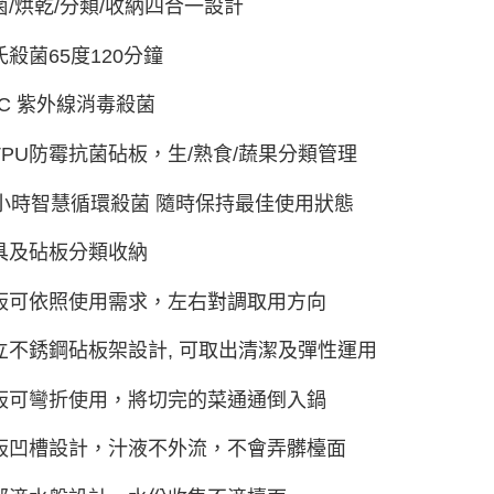
菌/烘乾/分類/收納四合一設計
氏殺菌65度120分鐘
VC 紫外線消毒殺菌
TPU防霉抗菌砧板，生/熟食/蔬果分類管理
4小時智慧循環殺菌 隨時保持最佳使用狀態
具及砧板分類收納
板可依照使用需求，左右對調取用方向
立不銹鋼砧板架設計, 可取出清潔及彈性運用
板可彎折使用，將切完的菜通通倒入鍋
板凹槽設計，汁液不外流，不會弄髒檯面