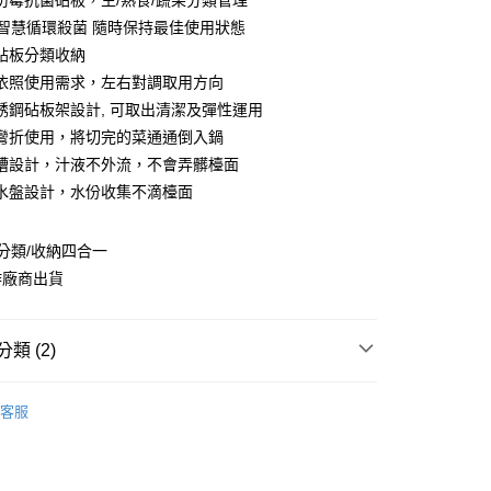
U防霉抗菌砧板，生/熟食/蔬果分類管理
你分期使用說明】
時智慧循環殺菌 隨時保持最佳使用狀態
由台灣大哥大提供，台灣大哥大用戶可立即使用無須另外申請。
砧板分類收納
式選擇「大哥付你分期」，訂單成立後會自動跳轉到大哥付的交易
依照使用需求，左右對調取用方向
證手機門號後，選擇欲分期的期數、繳款截止日，確認付款後即
。
銹鋼砧板架設計, 可取出清潔及彈性運用
准額度、可分期數及費用金額請依後續交易確認頁面所載為準。
彎折使用，將切完的菜通通倒入鍋
立30分鐘內，如未前往確認交易或遇審核未通過，訂單將自動取
節大回饋】限時$299免運
「轉專審核」未通過狀況，表示未達大哥付你分期系統評分，恕
槽設計，汁液不外流，不會弄髒檯面
50，滿NT$299(含以上)免運費
評估內容。
水盤設計，水份收集不滴檯面
式說明】
項不併入電信帳單，「大哥付你分期」於每月結算日後寄送繳費提
/分類/收納四合一
訊連結打開帳單後，可選擇「超商條碼／台灣大直營門市／銀行轉
作廠商出貨
付／iPASS MONEY」等通路繳費。
項】
係由「台灣大哥大股份有限公司」（以下簡稱本公司）所提供，讓
類 (2)
易時，得透過本服務購買商品或服務，並由商店將買賣／分期付
金債權讓與本公司後，依約使用本公司帳單繳交帳款。
【職人私廚|廚房家電】
意付款使用「大哥付你分期」之契約關係目的，商店將以您的個人
客服
含姓名、電話或地址）提供予台灣大哥大進項蒐集、處理及利
父親節 瘋殺5折up】
▶歡慶父親節 ，全館瘋殺5折up
公司與您本人進行分期帳單所需資料之確認、核對及更正。
戶服務條款，請詳閱以下連結：
https://oppay.tw/userRule