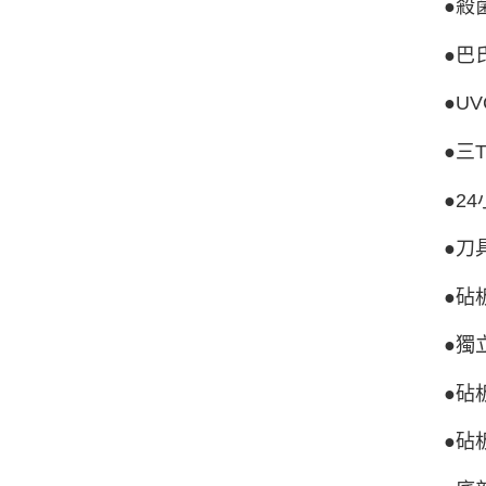
●殺
●巴
●U
●三
●2
●刀
●砧
●獨
●砧
●砧