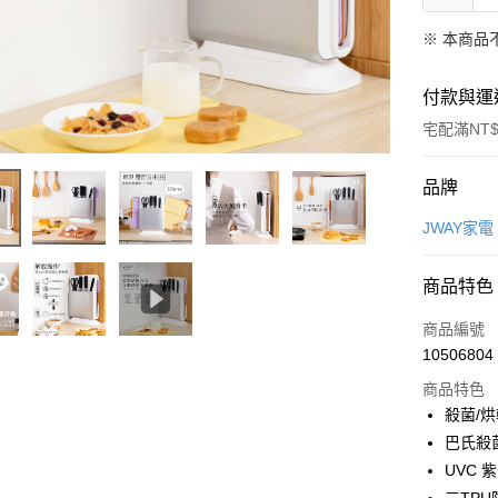
※ 本商品
付款與運
宅配滿NT$
付款方式
品牌
信用卡一
JWAY家電
LINE Pay
商品特色
Apple Pay
商品編號
悠遊付
10506804
商品特色
Google Pa
殺菌/
全盈+PAY
巴氏殺菌
UVC
大哥付你