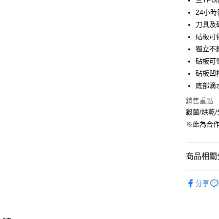
三TP
相關說明
【大哥付
24小
ATM付款
1.本服務
刀具及
2.付款方
砧板可
流程，驗
完成交易
獨立不
運送方式
3.實際核
砧板可
4.訂單成
宅配【父親
消。如遇
砧板凹
每筆NT$1
無法說明
底部滴
【繳款方
1.分期款
銷售重點
醒簡訊。
殺菌/烘乾
2.透過簡
※此為合
帳／街口支
【注意事
1.本服務
商品相關分
用戶於交
款買賣價
生活家電
2.基於同
分享
資料（包
【🎉歡慶
用，由本
3.完整用