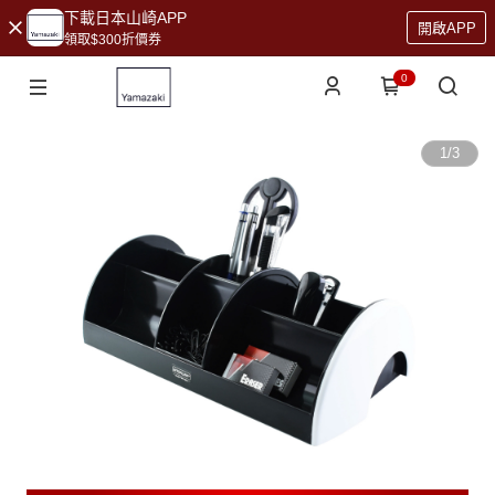
下載日本山崎APP
開啟APP
領取$300折價券
0
1
/
3