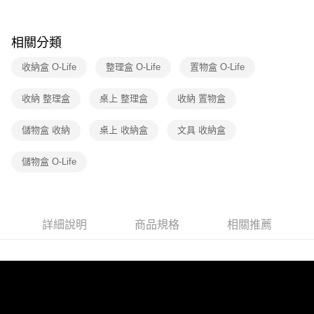
1.分期款項不併入電信帳單，「大哥付你分期」於每月結算日後寄送繳費提
醒簡訊。
2.透過簡訊連結打開帳單後，可選擇「超商條碼／台灣大直營門市／銀行轉
相關分類
帳／街口支付／iPASS MONEY」等通路繳費。
收納盒 O-Life
整理盒 O-Life
置物盒 O-Life
【注意事項】
1.本服務係由「台灣大哥大股份有限公司」（以下簡稱本公司）所提供，讓
用戶於交易時，得透過本服務購買商品或服務，並由商店將買賣／分期付款
收納 整理盒
桌上 整理盒
收納 置物盒
買賣價金債權讓與本公司後，依約使用本公司帳單繳交帳款。
2.基於同意付款使用「大哥付你分期」之契約關係目的，商店將以您的個人
儲物盒 收納
桌上 收納盒
文具 收納盒
資料（包含姓名、電話或地址）提供予台灣大哥大進項蒐集、處理及利用，
由本公司與您本人進行分期帳單所需資料之確認、核對及更正。
3.完整用戶服務條款，請詳閱以下連結：
https://oppay.tw/userRule
儲物盒 O-Life
詳細說明
商品規格
相關推薦