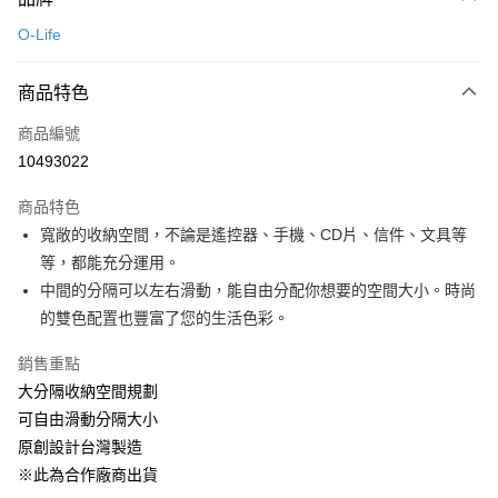
信用卡一次付款
O-Life
LINE Pay
商品特色
Apple Pay
商品編號
悠遊付
10493022
Google Pay
商品特色
全盈+PAY
寬敞的收納空間，不論是遙控器、手機、CD片、信件、文具等
大哥付你分期
等，都能充分運用。
相關說明
中間的分隔可以左右滑動，能自由分配你想要的空間大小。時尚
【大哥付你分期使用說明】
的雙色配置也豐富了您的生活色彩。
ATM付款
1.本服務由台灣大哥大提供，台灣大哥大用戶可立即使用無須另外申請。
2.付款方式選擇「大哥付你分期」，訂單成立後會自動跳轉到大哥付的交易
銷售重點
流程，驗證手機門號後，選擇欲分期的期數、繳款截止日，確認付款後即完
運送方式
大分隔收納空間規劃
成交易。
3.實際核准額度、可分期數及費用金額請依後續交易確認頁面所載為準。
宅配【父親節大回饋】限時$299免運
可自由滑動分隔大小
4.訂單成立30分鐘內，如未前往確認交易或遇審核未通過，訂單將自動取
原創設計台灣製造
每筆NT$150，滿NT$299(含以上)免運費
消。如遇「轉專審核」未通過狀況，表示未達大哥付你分期系統評分，恕無
法說明評估內容。
※此為合作廠商出貨
【繳款方式說明】