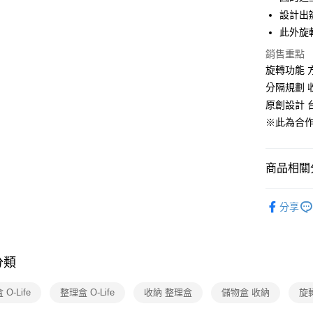
全盈+PAY
設計出
此外旋
大哥付你
相關說明
銷售重點
【大哥付
旋轉功能 
ATM付款
1.本服務
分隔規劃 
2.付款方
流程，驗
原創設計 
完成交易
運送方式
※此為合
3.實際核
4.訂單成
宅配【父親
消。如遇
每筆NT$1
無法說明
商品相關分
【繳款方
1.分期款
生活用品
醒簡訊。
分享
2.透過簡
帳／街口支
【注意事
分類
1.本服務
用戶於交
款買賣價
O-Life
整理盒 O-Life
收納 整理盒
儲物盒 收納
旋
2.基於同