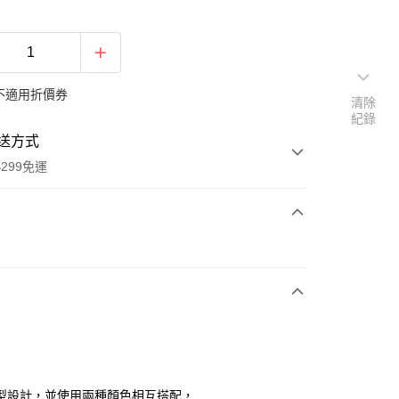
不適用折價券
清除
紀錄
送方式
299免運
次付款
y
型設計，並使用兩種顏色相互搭配，