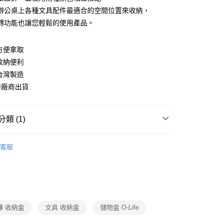
辦公桌上各種文具配件最適合的空間位置來收納，
轉功能也讓您輕鬆的使用產品。
分期
你分期使用說明】
方便拿取
由台灣大哥大提供，台灣大哥大用戶可立即使用無須另外申請。
收納便利
式選擇「大哥付你分期」，訂單成立後會自動跳轉到大哥付的交易
證手機門號後，選擇欲分期的期數、繳款截止日，確認付款後即
台灣製造
。
作廠商出貨
准額度、可分期數及費用金額請依後續交易確認頁面所載為準。
立30分鐘內，如未前往確認交易或遇審核未通過，訂單將自動取
節大回饋】限時$299免運
「轉專審核」未通過狀況，表示未達大哥付你分期系統評分，恕
50，滿NT$299(含以上)免運費
評估內容。
類 (1)
式說明】
項不併入電信帳單，「大哥付你分期」於每月結算日後寄送繳費提
生活雜貨/療癒小物
客服
訊連結打開帳單後，可選擇「超商條碼／台灣大直營門市／銀行轉
付／iPASS MONEY」等通路繳費。
項】
係由「台灣大哥大股份有限公司」（以下簡稱本公司）所提供，讓
易時，得透過本服務購買商品或服務，並由商店將買賣／分期付
金債權讓與本公司後，依約使用本公司帳單繳交帳款。
轉 收納盒
文具 收納盒
儲物盒 O-Life
意付款使用「大哥付你分期」之契約關係目的，商店將以您的個人