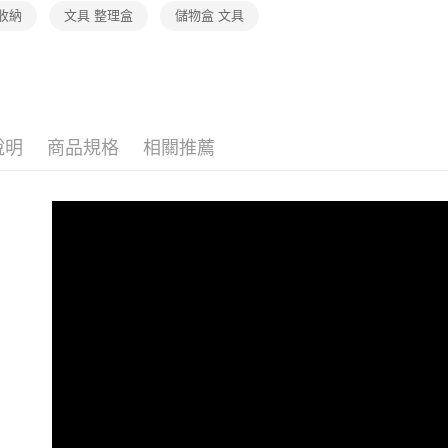
資料（包
收納
文具 整理盒
儲物盒 文具
用，由本
3.完整用
說明
商品規格
相關推薦