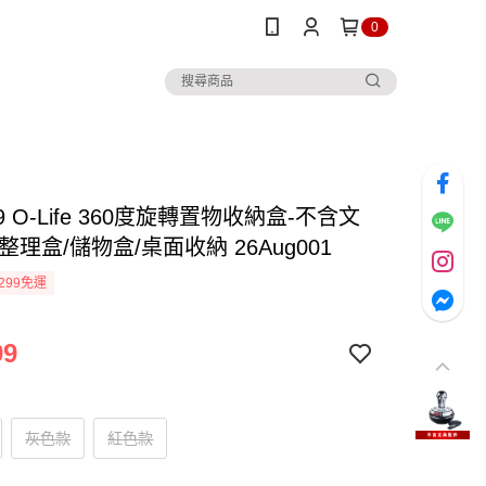
0
9 O-Life 360度旋轉置物收納盒-不含文
整理盒/儲物盒/桌面收納 26Aug001
299免運
99
灰色款
紅色款