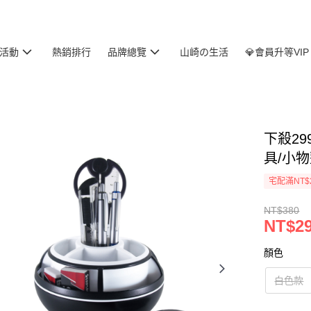
活動
熱銷排行
品牌總覽
山崎の生活
💎會員升等VIP
下殺29
具/小物
宅配滿NT$
NT$380
NT$2
顏色
白色款