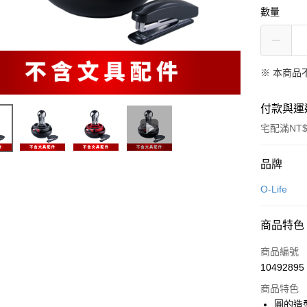
數量
※ 本商品
付款與運
宅配滿NT$
付款方式
品牌
信用卡一
O-Life
LINE Pay
商品特色
Apple Pay
商品編號
悠遊付
10492895
商品特色
Google Pa
圓的造