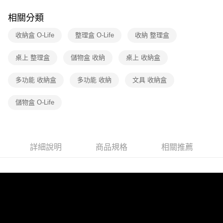
1.分期款項不併入電信帳單，「大哥付你分期」於每月結算日後寄送繳費提
醒簡訊。
相關分類
2.透過簡訊連結打開帳單後，可選擇「超商條碼／台灣大直營門市／銀行轉
帳／街口支付／iPASS MONEY」等通路繳費。
收納盒 O-Life
整理盒 O-Life
收納 整理盒
【注意事項】
桌上 整理盒
儲物盒 收納
桌上 收納盒
1.本服務係由「台灣大哥大股份有限公司」（以下簡稱本公司）所提供，讓
用戶於交易時，得透過本服務購買商品或服務，並由商店將買賣／分期付款
買賣價金債權讓與本公司後，依約使用本公司帳單繳交帳款。
多功能 收納盒
多功能 收納
文具 收納盒
2.基於同意付款使用「大哥付你分期」之契約關係目的，商店將以您的個人
資料（包含姓名、電話或地址）提供予台灣大哥大進項蒐集、處理及利用，
儲物盒 O-Life
由本公司與您本人進行分期帳單所需資料之確認、核對及更正。
3.完整用戶服務條款，請詳閱以下連結：
https://oppay.tw/userRule
詳細說明
商品規格
相關推薦