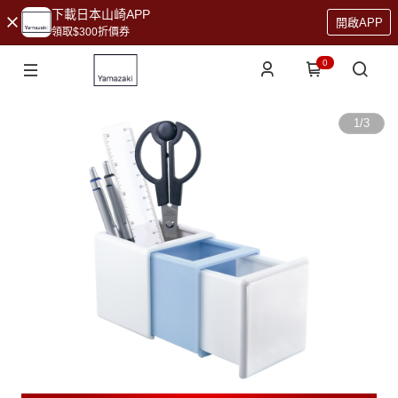
下載日本山崎APP
開啟APP
領取$300折價券
0
1
/
3