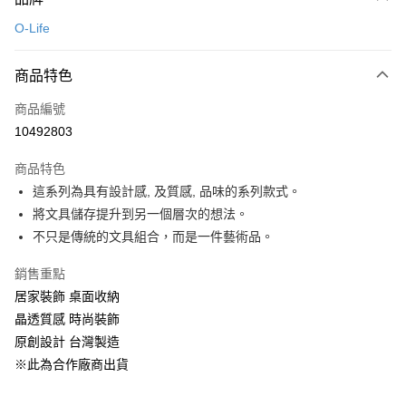
信用卡一次付款
O-Life
LINE Pay
商品特色
Apple Pay
商品編號
悠遊付
10492803
Google Pay
商品特色
全盈+PAY
這系列為具有設計感, 及質感, 品味的系列款式。
大哥付你分期
將文具儲存提升到另一個層次的想法。
相關說明
不只是傳統的文具組合，而是一件藝術品。
【大哥付你分期使用說明】
ATM付款
1.本服務由台灣大哥大提供，台灣大哥大用戶可立即使用無須另外申請。
銷售重點
2.付款方式選擇「大哥付你分期」，訂單成立後會自動跳轉到大哥付的交易
居家裝飾 桌面收納
流程，驗證手機門號後，選擇欲分期的期數、繳款截止日，確認付款後即完
運送方式
晶透質感 時尚裝飾
成交易。
3.實際核准額度、可分期數及費用金額請依後續交易確認頁面所載為準。
宅配【父親節大回饋】限時$299免運
原創設計 台灣製造
4.訂單成立30分鐘內，如未前往確認交易或遇審核未通過，訂單將自動取
※此為合作廠商出貨
每筆NT$150，滿NT$299(含以上)免運費
消。如遇「轉專審核」未通過狀況，表示未達大哥付你分期系統評分，恕無
法說明評估內容。
【繳款方式說明】