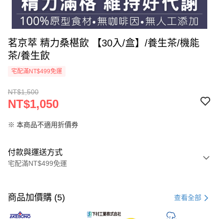
茗京萃 精力桑椹飲 【30入/盒】/養生茶/機能
茶/養生飲
宅配滿NT$499免運
NT$1,500
NT$1,050
※ 本商品不適用折價券
付款與運送方式
宅配滿NT$499免運
付款方式
信用卡一次付款
商品加價購 (5)
查看全部
LINE Pay