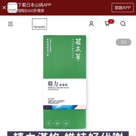
下載日本山崎APP
開啟APP
領取$300折價券
0
1
/
2