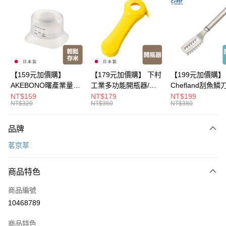
Apple Pay
悠遊付
Google Pay
全盈+PAY
【159元加價購】
【179元加價購】 下村
【199元加價購】
AKEBONO曙產業量米
工業多功能開瓶器/開
Chefland刮魚鱗
大哥付你分期
杯漏斗組(白)/量米杯/
瓶器/餐廚用品/料理道
魚鱗器/廚房用品/
NT$159
NT$179
NT$199
相關說明
NT$320
NT$360
NT$380
米桶/量米用具/任二件8
具/任二件8折
道具/任二件8折
【大哥付你分期使用說明】
折
ATM付款
1.本服務由台灣大哥大提供，台灣大哥大用戶可立即使用無須另外申請。
品牌
2.付款方式選擇「大哥付你分期」，訂單成立後會自動跳轉到大哥付的交易
流程，驗證手機門號後，選擇欲分期的期數、繳款截止日，確認付款後即完
運送方式
茗京萃
成交易。
3.實際核准額度、可分期數及費用金額請依後續交易確認頁面所載為準。
宅配$499免運
4.訂單成立30分鐘內，如未前往確認交易或遇審核未通過，訂單將自動取
商品特色
每筆NT$150，滿NT$499(含以上)免運費
消。如遇「轉專審核」未通過狀況，表示未達大哥付你分期系統評分，恕無
法說明評估內容。
商品編號
【繳款方式說明】
10468789
1.分期款項不併入電信帳單，「大哥付你分期」於每月結算日後寄送繳費提
醒簡訊。
2.透過簡訊連結打開帳單後，可選擇「超商條碼／台灣大直營門市／銀行轉
商品特色