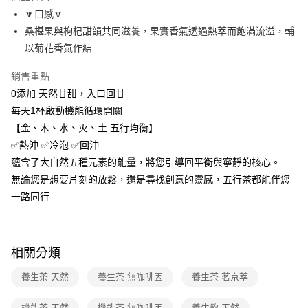
帳／街口支付／iPASS MONEY」等通路繳費。
🔽口感🔽
桑椹果與枸杞甜韻共同滋養，果實香氣透過熱萃而飽滿流溢，輔
【注意事項】
1.本服務係由「台灣大哥大股份有限公司」（以下簡稱本公司）所提供，讓
以菊花香氣作結
用戶於交易時，得透過本服務購買商品或服務，並由商店將買賣／分期付款
買賣價金債權讓與本公司後，依約使用本公司帳單繳交帳款。
銷售重點
2.基於同意付款使用「大哥付你分期」之契約關係目的，商店將以您的個人
資料（包含姓名、電話或地址）提供予台灣大哥大進項蒐集、處理及利用，
0添加 天然甘甜，入口回甘
由本公司與您本人進行分期帳單所需資料之確認、核對及更正。
每天1杯啟動機能循環開關
3.完整用戶服務條款，請詳閱以下連結：
https://oppay.tw/userRule
【金、木、水、火、土 五行均衡】
✅熱沖 ✅冷泡 ✅回沖
蘊含了大自然五種元素的能量，將您引導回平衡與寧靜的核心。
無論您是想要片刻的放鬆，還是尋找創意的靈感，五行茶都能伴您
一路同行
相關分類
養生茶 天然
養生茶 無咖啡因
養生茶 茗京萃
機能茶 天然
機能茶 無咖啡因
養生飲 天然