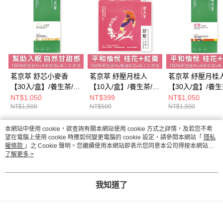
茗京萃 舒芯小麥香
茗京萃 紓壓月桂人
茗京萃 紓壓月桂
【30入/盒】/養生茶/機
【10入/盒】/養生茶/機
【30入/盒】/養生
能茶/養生飲
能茶/養生飲
能茶/養生飲
NT$1,050
NT$399
NT$1,050
NT$1,500
NT$500
NT$1,500
本網站中使用 cookie，欲查詢有關本網站使用 cookie 方式之詳情，及若您不希
熱門標籤
望在電腦上使用 cookie 時應如何變更電腦的 cookie 設定，請參閱本網站「
隱私
權條款
」之 Cookie 聲明。您繼續使用本網站即表示您同意本公司得按本網站使
用條款之 Cookie 聲明使用 cookie。
了解更多 >
我知道了