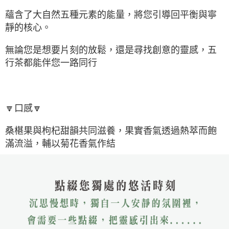
蘊含了大自然五種元素的能量，將您引導回平衡與寧
靜的核心。
無論您是想要片刻的放鬆，還是尋找創意的靈感，五
行茶都能伴您一路同行
🔽口感🔽
桑椹果與枸杞甜韻共同滋養，果實香氣透過熱萃而飽
滿流溢，輔以菊花香氣作結