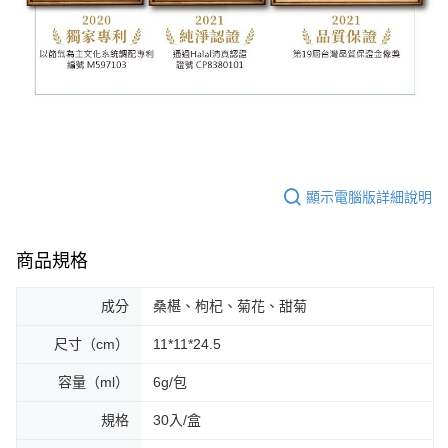
顯示電腦版詳細說明
商品規格
成分
桑椹、枸杞、菊花、甜菊
尺寸（cm）
11*11*24.5
容量（ml）
6g/包
規格
30入/盒