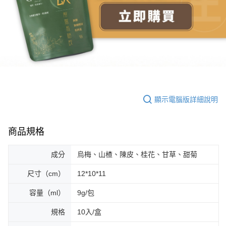
顯示電腦版詳細說明
商品規格
成分
烏梅、山楂、陳皮、桂花、甘草、甜菊
尺寸（cm）
12*10*11
容量（ml）
9g/包
規格
10入/盒