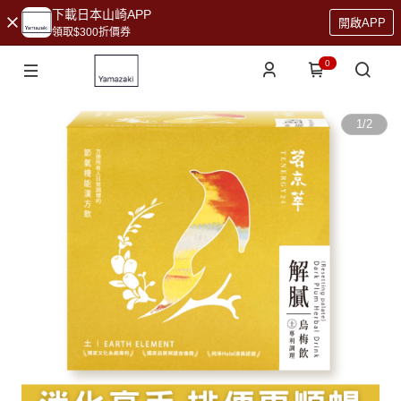
下載日本山崎APP
開啟APP
領取$300折價券
0
1
/
2