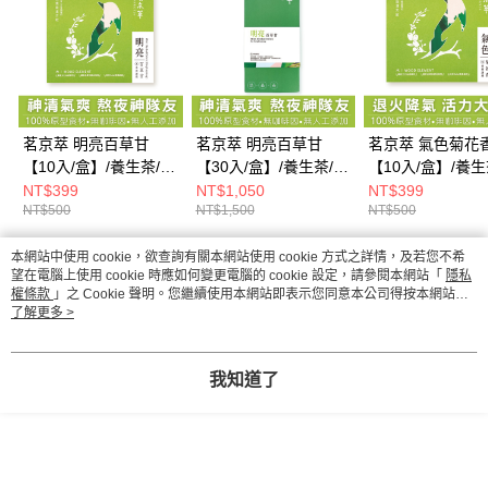
茗京萃 明亮百草甘
茗京萃 明亮百草甘
茗京萃 氣色菊花
【10入/盒】/養生茶/機
【30入/盒】/養生茶/機
【10入/盒】/養生
能茶/養生飲
能茶/養生飲
能茶/養生飲
NT$399
NT$1,050
NT$399
NT$500
NT$1,500
NT$500
本網站中使用 cookie，欲查詢有關本網站使用 cookie 方式之詳情，及若您不希
熱門標籤
望在電腦上使用 cookie 時應如何變更電腦的 cookie 設定，請參閱本網站「
隱私
權條款
」之 Cookie 聲明。您繼續使用本網站即表示您同意本公司得按本網站使
用條款之 Cookie 聲明使用 cookie。
了解更多 >
我知道了