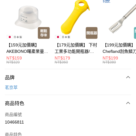
LINE Pay
Apple Pay
悠遊付
Google Pay
【159元加價購】
【179元加價購】 下村
【199元加價購】
AKEBONO曙產業量米
工業多功能開瓶器/開
Chefland刮魚鱗
全盈+PAY
杯漏斗組(白)/量米杯/
瓶器/餐廚用品/料理道
魚鱗器/廚房用品/
NT$159
NT$179
NT$199
NT$320
NT$360
NT$380
米桶/量米用具/任二件8
具/任二件8折
道具/任二件8折
大哥付你分期
折
相關說明
品牌
【大哥付你分期使用說明】
ATM付款
1.本服務由台灣大哥大提供，台灣大哥大用戶可立即使用無須另外申請。
茗京萃
2.付款方式選擇「大哥付你分期」，訂單成立後會自動跳轉到大哥付的交易
流程，驗證手機門號後，選擇欲分期的期數、繳款截止日，確認付款後即完
運送方式
成交易。
商品特色
3.實際核准額度、可分期數及費用金額請依後續交易確認頁面所載為準。
全家取貨付款
4.訂單成立30分鐘內，如未前往確認交易或遇審核未通過，訂單將自動取
商品編號
每筆NT$100，滿NT$499(含以上)免運費
消。如遇「轉專審核」未通過狀況，表示未達大哥付你分期系統評分，恕無
10466811
法說明評估內容。
付款後全家取貨
【繳款方式說明】
1.分期款項不併入電信帳單，「大哥付你分期」於每月結算日後寄送繳費提
商品特色
每筆NT$100，滿NT$499(含以上)免運費