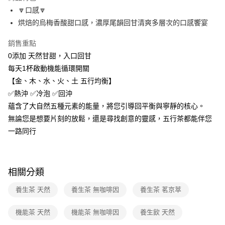
醒簡訊。
🔽口感🔽
2.透過簡訊連結打開帳單後，可選擇「超商條碼／台灣大直營門市／銀行轉
7-11取貨付款
烘焙的烏梅香酸甜口感，濃厚尾韻回甘清爽多層次的口感饗宴
帳／街口支付／iPASS MONEY」等通路繳費。
每筆NT$100，滿NT$499(含以上)免運費
【注意事項】
銷售重點
付款後7-11取貨
1.本服務係由「台灣大哥大股份有限公司」（以下簡稱本公司）所提供，讓
0添加 天然甘甜，入口回甘
用戶於交易時，得透過本服務購買商品或服務，並由商店將買賣／分期付款
每筆NT$100，滿NT$499(含以上)免運費
每天1杯啟動機能循環開關
買賣價金債權讓與本公司後，依約使用本公司帳單繳交帳款。
2.基於同意付款使用「大哥付你分期」之契約關係目的，商店將以您的個人
【金、木、水、火、土 五行均衡】
宅配【父親節大回饋】限時$299免運
資料（包含姓名、電話或地址）提供予台灣大哥大進項蒐集、處理及利用，
✅熱沖 ✅冷泡 ✅回沖
由本公司與您本人進行分期帳單所需資料之確認、核對及更正。
每筆NT$150，滿NT$299(含以上)免運費
3.完整用戶服務條款，請詳閱以下連結：
https://oppay.tw/userRule
蘊含了大自然五種元素的能量，將您引導回平衡與寧靜的核心。
無論您是想要片刻的放鬆，還是尋找創意的靈感，五行茶都能伴您
一路同行
相關分類
養生茶 天然
養生茶 無咖啡因
養生茶 茗京萃
機能茶 天然
機能茶 無咖啡因
養生飲 天然