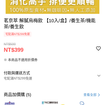
茗京萃 解膩烏梅飲 【10入/盒】/養生茶/機能
茶/養生飲
宅配滿NT$299免運
NT$500
NT$399
※ 本商品不適用折價券
付款與運送方式
宅配滿NT$299免運
付款方式
信用卡一次付款
商品加價購 (5)
查看全部
超商取貨付款