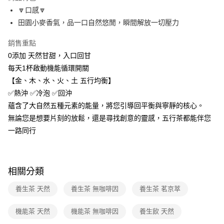
醒簡訊。
🔽口感🔽
2.透過簡訊連結打開帳單後，可選擇「超商條碼／台灣大直營門市／銀行轉
7-11取貨付款
田園小麥香氣，品一口自然悠閒，瞬間解放一切壓力
帳／街口支付／iPASS MONEY」等通路繳費。
每筆NT$100，滿NT$499(含以上)免運費
【注意事項】
銷售重點
付款後7-11取貨
1.本服務係由「台灣大哥大股份有限公司」（以下簡稱本公司）所提供，讓
0添加 天然甘甜，入口回甘
用戶於交易時，得透過本服務購買商品或服務，並由商店將買賣／分期付款
每筆NT$100，滿NT$499(含以上)免運費
每天1杯啟動機能循環開關
買賣價金債權讓與本公司後，依約使用本公司帳單繳交帳款。
2.基於同意付款使用「大哥付你分期」之契約關係目的，商店將以您的個人
【金、木、水、火、土 五行均衡】
宅配【父親節大回饋】限時$299免運
資料（包含姓名、電話或地址）提供予台灣大哥大進項蒐集、處理及利用，
✅熱沖 ✅冷泡 ✅回沖
由本公司與您本人進行分期帳單所需資料之確認、核對及更正。
每筆NT$150，滿NT$299(含以上)免運費
3.完整用戶服務條款，請詳閱以下連結：
https://oppay.tw/userRule
蘊含了大自然五種元素的能量，將您引導回平衡與寧靜的核心。
無論您是想要片刻的放鬆，還是尋找創意的靈感，五行茶都能伴您
一路同行
相關分類
養生茶 天然
養生茶 無咖啡因
養生茶 茗京萃
機能茶 天然
機能茶 無咖啡因
養生飲 天然