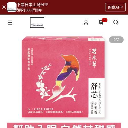
下載日本山崎APP
開啟APP
領取$300折價券
0
1
/
2