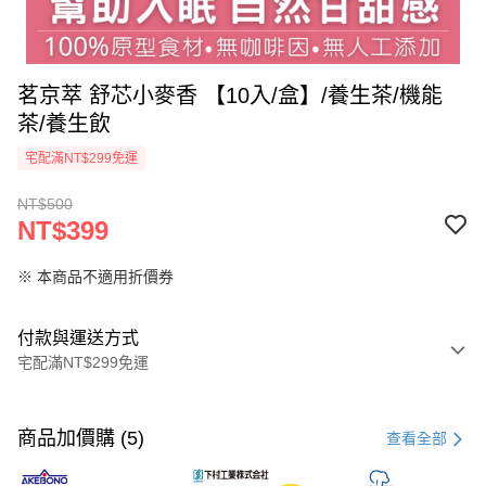
茗京萃 舒芯小麥香 【10入/盒】/養生茶/機能
茶/養生飲
宅配滿NT$299免運
NT$500
NT$399
※ 本商品不適用折價券
付款與運送方式
宅配滿NT$299免運
付款方式
信用卡一次付款
商品加價購 (5)
查看全部
超商取貨付款