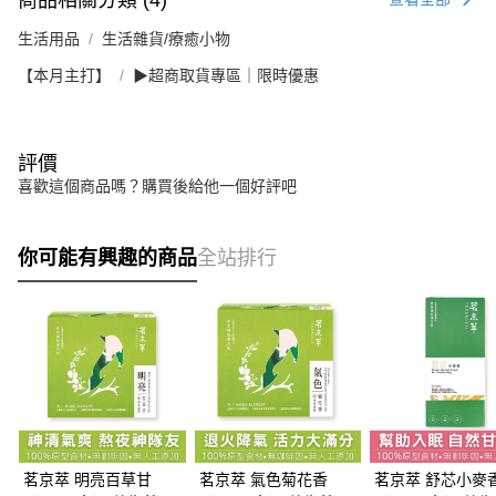
生活用品
生活雜貨/療癒小物
【本月主打】
▶超商取貨專區｜限時優惠
評價
喜歡這個商品嗎？購買後給他一個好評吧
你可能有興趣的商品
全站排行
茗京萃 明亮百草甘
茗京萃 氣色菊花香
茗京萃 舒芯小麥