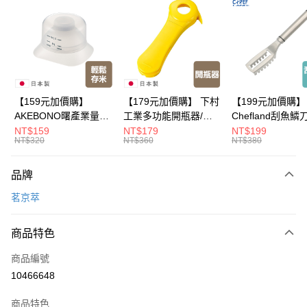
LINE Pay
Apple Pay
悠遊付
Google Pay
【159元加價購】
【179元加價購】 下村
【199元加價購】
AKEBONO曙產業量米
工業多功能開瓶器/開
Chefland刮魚鱗
全盈+PAY
杯漏斗組(白)/量米杯/
瓶器/餐廚用品/料理道
魚鱗器/廚房用品/
NT$159
NT$179
NT$199
NT$320
NT$360
NT$380
米桶/量米用具/任二件8
具/任二件8折
道具/任二件8折
大哥付你分期
折
相關說明
品牌
【大哥付你分期使用說明】
ATM付款
1.本服務由台灣大哥大提供，台灣大哥大用戶可立即使用無須另外申請。
茗京萃
2.付款方式選擇「大哥付你分期」，訂單成立後會自動跳轉到大哥付的交易
流程，驗證手機門號後，選擇欲分期的期數、繳款截止日，確認付款後即完
運送方式
成交易。
商品特色
3.實際核准額度、可分期數及費用金額請依後續交易確認頁面所載為準。
全家取貨付款
4.訂單成立30分鐘內，如未前往確認交易或遇審核未通過，訂單將自動取
商品編號
每筆NT$100，滿NT$499(含以上)免運費
消。如遇「轉專審核」未通過狀況，表示未達大哥付你分期系統評分，恕無
10466648
法說明評估內容。
付款後全家取貨
【繳款方式說明】
1.分期款項不併入電信帳單，「大哥付你分期」於每月結算日後寄送繳費提
商品特色
每筆NT$100，滿NT$499(含以上)免運費