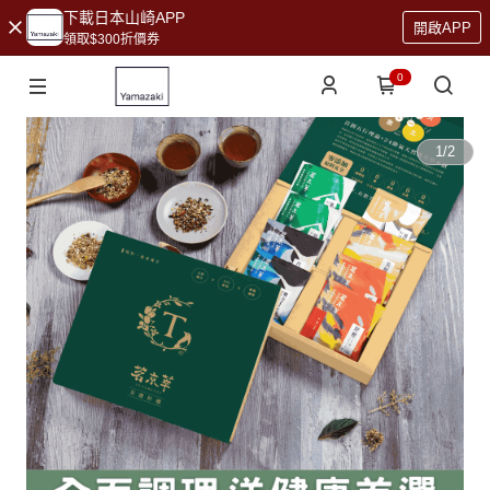
下載日本山崎APP
開啟APP
領取$300折價券
0
1
/
2