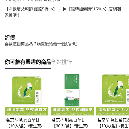
【🎉歡慶父親節 瘋殺5折up】
▶【限時加價購$159up】官網獨
家搶購！
評價
喜歡這個商品嗎？購買後給他一個好評吧
你可能有興趣的商品
全站排行
茗京萃 明亮百草甘
茗京萃 明亮百草甘
茗京萃 氣色菊花
【10入/盒】/養生茶/機
【30入/盒】/養生茶/機
【10入/盒】/養生