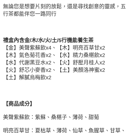
無論您是想要片刻的放鬆，還是尋找創意的靈感，五
行茶都能伴您一路同行
禮盒內含金/木/水/火/土/5行機能養生茶
【金】美聲紫蘇飲x4、【木】明亮百草甘x2
【木】氣色菊花香x2、【水】精力桑椹飲x2
【水】代謝黑豆水x2、【火】舒壓月桂人x2
【火】舒芯小麥香x2、【土】美顏洛神蜜x2
【土】解膩烏梅飲x2
【商品成分】
美聲紫蘇飲：紫蘇、桑椹子、薄荷、甜菊
明亮百草甘：夏枯草、薄荷、仙草、魚腥草、甘草、