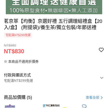
茗京萃【均衡】京選好禮 五行調理組禮盒【20
入/盒】 (附提袋)/養生茶/獨立包裝/年節送禮
宅配滿NT$299免運
NT$980
NT$830
※ 本商品不適用折價券
付款與運送方式
宅配滿NT$299免運
付款方式
信用卡一次付款
商品加價購 (5)
查看全部
LINE Pay