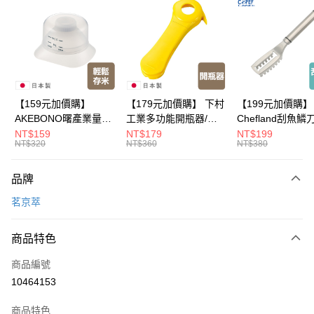
Apple Pay
悠遊付
Google Pay
全盈+PAY
【159元加價購】
【179元加價購】 下村
【199元加價購】
AKEBONO曙產業量米
工業多功能開瓶器/開
Chefland刮魚鱗
大哥付你分期
杯漏斗組(白)/量米杯/
瓶器/餐廚用品/料理道
魚鱗器/廚房用品/
NT$159
NT$179
NT$199
相關說明
NT$320
NT$360
NT$380
米桶/量米用具/任二件8
具/任二件8折
道具/任二件8折
【大哥付你分期使用說明】
折
ATM付款
1.本服務由台灣大哥大提供，台灣大哥大用戶可立即使用無須另外申請。
品牌
2.付款方式選擇「大哥付你分期」，訂單成立後會自動跳轉到大哥付的交易
流程，驗證手機門號後，選擇欲分期的期數、繳款截止日，確認付款後即完
運送方式
茗京萃
成交易。
3.實際核准額度、可分期數及費用金額請依後續交易確認頁面所載為準。
宅配【父親節大回饋】限時$299免運
4.訂單成立30分鐘內，如未前往確認交易或遇審核未通過，訂單將自動取
商品特色
每筆NT$150，滿NT$299(含以上)免運費
消。如遇「轉專審核」未通過狀況，表示未達大哥付你分期系統評分，恕無
法說明評估內容。
商品編號
【繳款方式說明】
10464153
1.分期款項不併入電信帳單，「大哥付你分期」於每月結算日後寄送繳費提
醒簡訊。
2.透過簡訊連結打開帳單後，可選擇「超商條碼／台灣大直營門市／銀行轉
商品特色