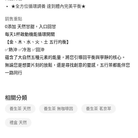
帳／街口支付／iPASS MONEY」等通路繳費。
★全方位循環調養 達到體內完美平衡★
【注意事項】
銷售重點
1.本服務係由「台灣大哥大股份有限公司」（以下簡稱本公司）所提供，讓
用戶於交易時，得透過本服務購買商品或服務，並由商店將買賣／分期付款
0添加 天然甘甜，入口回甘
買賣價金債權讓與本公司後，依約使用本公司帳單繳交帳款。
每天1杯啟動機能循環開關
2.基於同意付款使用「大哥付你分期」之契約關係目的，商店將以您的個人
資料（包含姓名、電話或地址）提供予台灣大哥大進項蒐集、處理及利用，
【金、木、水、火、土 五行均衡】
由本公司與您本人進行分期帳單所需資料之確認、核對及更正。
✅熱沖 ✅冷泡 ✅回沖
3.完整用戶服務條款，請詳閱以下連結：
https://oppay.tw/userRule
蘊含了大自然五種元素的能量，將您引導回平衡與寧靜的核心。
無論您是想要片刻的放鬆，還是尋找創意的靈感，五行茶都能伴您
一路同行
相關分類
養生茶 天然
養生茶 無咖啡因
養生茶 茗京萃
禮盒 天然