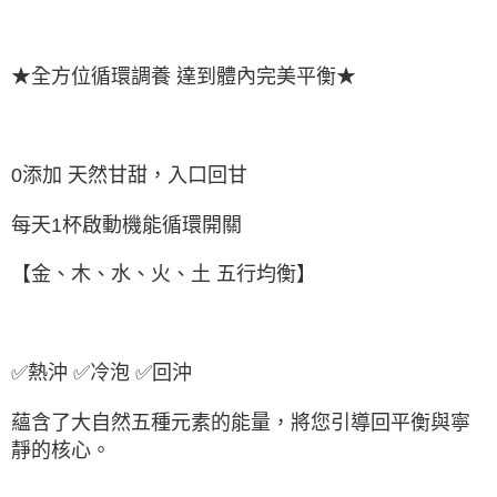
★全方位循環調養 達到體內完美平衡★
0添加 天然甘甜，入口回甘
每天1杯啟動機能循環開關
【金、木、水、火、土 五行均衡】
✅熱沖 ✅冷泡 ✅回沖
蘊含了大自然五種元素的能量，將您引導回平衡與寧
靜的核心。