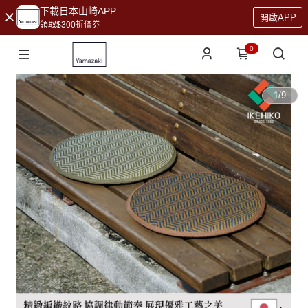
下載日本山崎APP
開啟APP
領取$300折價券
0
1
/
9