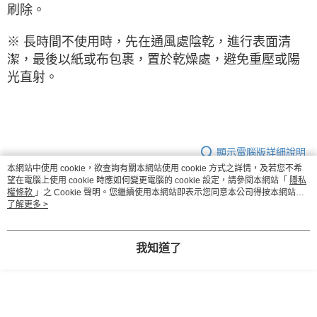
刷除。
※ 長時間不使用時，先在通風處陰乾，進行表面清
潔，最後以紙或布包裹，置於乾燥處，避免重壓或陽
光直射。
顯示電腦版詳細說明
本網站中使用 cookie，欲查詢有關本網站使用 cookie 方式之詳情，及若您不希
望在電腦上使用 cookie 時應如何變更電腦的 cookie 設定，請參閱本網站「
隱私
權條款
」之 Cookie 聲明。您繼續使用本網站即表示您同意本公司得按本網站使
商品規格
用條款之 Cookie 聲明使用 cookie。
了解更多 >
材質
表面：天然藺草；收邊：棉質；填充：聚酯
纖維
我知道了
尺寸（cm）
40X40X5cm
重量（g）
約450