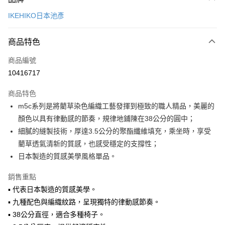
信用卡一次付款
IKEHIKO日本池彥
LINE Pay
商品特色
Apple Pay
商品編號
悠遊付
10416717
Google Pay
商品特色
全盈+PAY
m5c系列是將藺草染色編織工藝發揮到極致的職人精品，美麗的
大哥付你分期
顏色以具有律動感的節奏，規律地鋪陳在38公分的圓中；
相關說明
細膩的縫製技術，厚達3.5公分的聚酯纖維填充，乘坐時，享受
【大哥付你分期使用說明】
藺草透氣清新的質感，也感受穩定的支撐性；
ATM付款
1.本服務由台灣大哥大提供，台灣大哥大用戶可立即使用無須另外申請。
日本製造的質感美學風格單品。
2.付款方式選擇「大哥付你分期」，訂單成立後會自動跳轉到大哥付的交易
流程，驗證手機門號後，選擇欲分期的期數、繳款截止日，確認付款後即完
運送方式
銷售重點
成交易。
3.實際核准額度、可分期數及費用金額請依後續交易確認頁面所載為準。
宅配【父親節大回饋】限時$299免運
▪ 代表日本製造的質感美學。
4.訂單成立30分鐘內，如未前往確認交易或遇審核未通過，訂單將自動取
▪ 九種配色與編織紋路，呈現獨特的律動感節奏。
每筆NT$150，滿NT$299(含以上)免運費
消。如遇「轉專審核」未通過狀況，表示未達大哥付你分期系統評分，恕無
法說明評估內容。
▪ 38公分直徑，適合多種椅子。
【繳款方式說明】