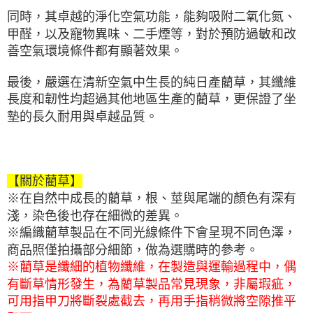
同時，其卓越的淨化空氣功能，能夠吸附二氧化氮、
甲醛，以及寵物異味、二手煙等，對於預防過敏和改
善空氣環境條件都有顯著效果。
最後，嚴選在清新空氣中生長的純日產藺草，其纖維
長度和韌性均超過其他地區生產的藺草，更保證了坐
墊的長久耐用與卓越品質。
【關於藺草】
※在自然中成長的藺草，根、莖與尾端的顏色有深有
淺，染色後也存在細微的差異。
※編織藺草製品在不同光線條件下會呈現不同色澤，
商品照僅拍攝部分細節，做為選購時的參考。
※藺草是纖細的植物纖維，在製造與運輸過程中，偶
有斷草情形發生，為藺草製品常見現象，非屬瑕疵，
可用指甲刀將斷裂處截去，再用手指稍微將空隙推平