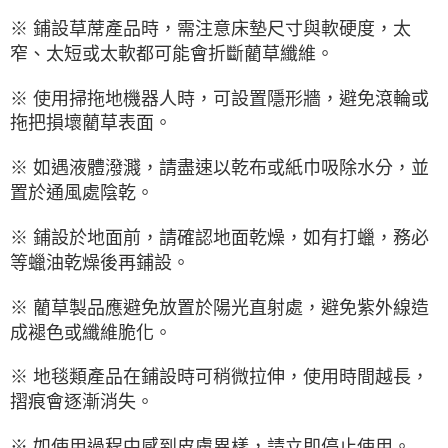
※ 鋪設草蓆產品時，需注意床墊尺寸與軟硬度，太
窄、太短或太軟都可能會折斷藺草纖維。
※ 使用掃拖地機器人時，可設置隱形牆，避免滾輪或
拖把損壞藺草表面。
※ 如遇液體潑濺，請盡速以乾布或紙巾吸除水分，並
置於通風處陰乾。
※ 鋪設於地面前，請確認地面乾燥，如有打蠟，務必
等蠟油乾燥後再鋪設。
※ 藺草製品應避免放置於陽光直射處，避免紫外線造
成褪色或纖維脆化。
※ 地毯類產品在鋪設時可稍微拉伸，使用時間越長，
摺痕會逐漸消失。
※ 如使用過程中感到皮膚異樣，請立即停止使用。