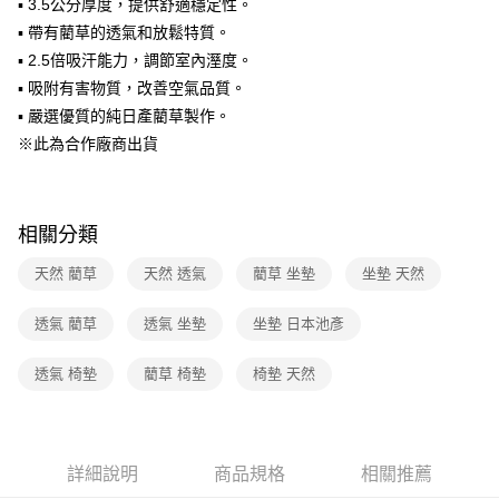
▪ 3.5公分厚度，提供舒適穩定性。
1.分期款項不併入電信帳單，「大哥付你分期」於每月結算日後寄送繳費提
▪ 帶有藺草的透氣和放鬆特質。
醒簡訊。
2.透過簡訊連結打開帳單後，可選擇「超商條碼／台灣大直營門市／銀行轉
▪ 2.5倍吸汗能力，調節室內溼度。
帳／街口支付／iPASS MONEY」等通路繳費。
▪ 吸附有害物質，改善空氣品質。
【注意事項】
▪ 嚴選優質的純日產藺草製作。
1.本服務係由「台灣大哥大股份有限公司」（以下簡稱本公司）所提供，讓
※此為合作廠商出貨
用戶於交易時，得透過本服務購買商品或服務，並由商店將買賣／分期付款
買賣價金債權讓與本公司後，依約使用本公司帳單繳交帳款。
2.基於同意付款使用「大哥付你分期」之契約關係目的，商店將以您的個人
資料（包含姓名、電話或地址）提供予台灣大哥大進項蒐集、處理及利用，
相關分類
由本公司與您本人進行分期帳單所需資料之確認、核對及更正。
3.完整用戶服務條款，請詳閱以下連結：
https://oppay.tw/userRule
天然 藺草
天然 透氣
藺草 坐墊
坐墊 天然
透氣 藺草
透氣 坐墊
坐墊 日本池彥
透氣 椅墊
藺草 椅墊
椅墊 天然
詳細說明
商品規格
相關推薦