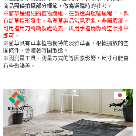
商品照僅拍攝部分細節，做為選購時的參考。
※藺草是纖細的植物纖維，在製造與運輸過程中，偶
有斷草情形發生，為藺草製品常見現象，非屬瑕疵，
可用指甲刀將斷裂處截去，再用手指稍微將空隙推平
即可。
※藺草具有草本植物獨特的淡雅草香，根據擺放的空
間條件，會隨著時間散逸。
※因測量工具、測量方式的等因素影響，尺寸可能會
有些微誤差。