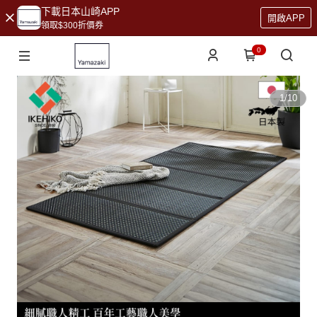
下載日本山崎APP
開啟APP
領取$300折價券
0
1
/
10