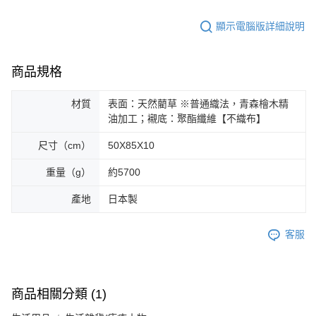
顯示電腦版詳細說明
商品規格
材質
表面：天然藺草 ※普通織法，青森檜木精
油加工；襯底：聚酯纖維【不織布】
尺寸（cm）
50X85X10
重量（g）
約5700
產地
日本製
客服
商品相關分類 (1)