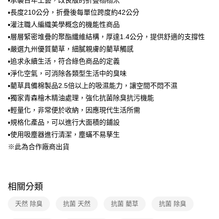
▪承襲百年工藝，改良版的折疊榻榻米
每筆NT$150，滿NT$299(含以上)免運費
消。如遇「轉專審核」未通過狀況，表示未達大哥付你分期系統評分，恕無
法說明評估內容。
▪長度210公分，折疊後每單位跨度約42公分
【繳款方式說明】
▪灌注職人編織美學概念的機能性商品
1.分期款項不併入電信帳單，「大哥付你分期」於每月結算日後寄送繳費提
▪層層緊密堆疊的聚酯纖維結構，厚達1.4公分，提供舒適的支撐性
醒簡訊。
2.透過簡訊連結打開帳單後，可選擇「超商條碼／台灣大直營門市／銀行轉
▪嚴選九州優質藺草，細膩親膚的藺草觸感
帳／街口支付／iPASS MONEY」等通路繳費。
▪追求永續生活，符合綠色商品的定義
【注意事項】
▪淨化空氣，可消除各類型生活中的臭味
1.本服務係由「台灣大哥大股份有限公司」（以下簡稱本公司）所提供，讓
▪藺草具備棉製品2.5倍以上的吸濕能力，讓空間不悶不濕
用戶於交易時，得透過本服務購買商品或服務，並由商店將買賣／分期付款
▪獨家青森檜木精油處理，強化抗菌除臭抗污機能
買賣價金債權讓與本公司後，依約使用本公司帳單繳交帳款。
2.基於同意付款使用「大哥付你分期」之契約關係目的，商店將以您的個人
▪輕量化，非常便於收納，因應現代生活所需
資料（包含姓名、電話或地址）提供予台灣大哥大進項蒐集、處理及利用，
▪規格化產品，可以進行大面積的鋪設
由本公司與您本人進行分期帳單所需資料之確認、核對及更正。
3.完整用戶服務條款，請詳閱以下連結：
https://oppay.tw/userRule
▪使用吸塵器進行清潔，塵蟎不易孳生
※此為合作廠商出貨
相關分類
天然 除臭
抗菌 天然
抗菌 藺草
抗菌 除臭