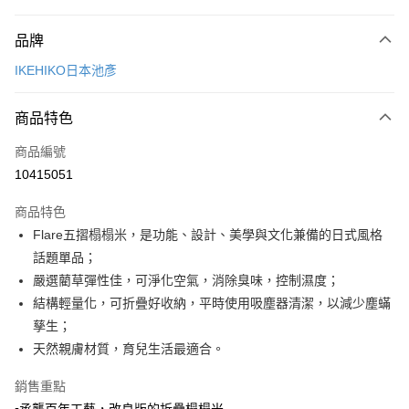
付款方式
品牌
信用卡一次付款
IKEHIKO日本池彥
LINE Pay
商品特色
Apple Pay
商品編號
悠遊付
10415051
Google Pay
商品特色
全盈+PAY
Flare五摺榻榻米，是功能、設計、美學與文化兼備的日式風格
大哥付你分期
話題單品；
相關說明
嚴選藺草彈性佳，可淨化空氣，消除臭味，控制濕度；
【大哥付你分期使用說明】
結構輕量化，可折疊好收納，平時使用吸塵器清潔，以減少塵蟎
ATM付款
1.本服務由台灣大哥大提供，台灣大哥大用戶可立即使用無須另外申請。
孳生；
2.付款方式選擇「大哥付你分期」，訂單成立後會自動跳轉到大哥付的交易
流程，驗證手機門號後，選擇欲分期的期數、繳款截止日，確認付款後即完
天然親膚材質，育兒生活最適合。
運送方式
成交易。
3.實際核准額度、可分期數及費用金額請依後續交易確認頁面所載為準。
宅配【父親節大回饋】限時$299免運
銷售重點
4.訂單成立30分鐘內，如未前往確認交易或遇審核未通過，訂單將自動取