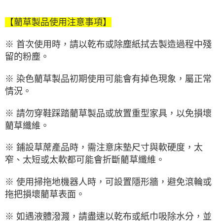
【藺草製品使用注意事項】
※ 首次使用時，請以乾布或除塵紙拭去製造過程中殘
留的粉塵。
※ 染色藺草製品初期使用可能會有掉色現象，屬正常
情況。
※ 請勿穿鞋踩踏藺草製品或放置重型家具，以免損壞
藺草纖維。
※ 鋪設草蓆產品時，需注意床墊尺寸與軟硬度，太
窄、太短或太軟都可能會折斷藺草纖維。
※ 使用掃拖地機器人時，可設置隱形牆，避免滾輪或
拖把損壞藺草表面。
※ 如遇液體潑濺，請盡速以乾布或紙巾吸除水分，並