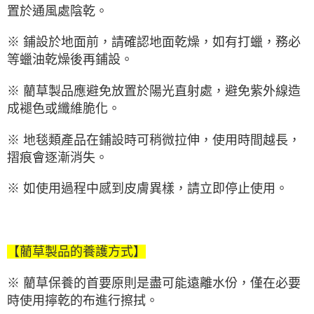
置於通風處陰乾。
※ 鋪設於地面前，請確認地面乾燥，如有打蠟，務必
等蠟油乾燥後再鋪設。
※ 藺草製品應避免放置於陽光直射處，避免紫外線造
成褪色或纖維脆化。
※ 地毯類產品在鋪設時可稍微拉伸，使用時間越長，
摺痕會逐漸消失。
※ 如使用過程中感到皮膚異樣，請立即停止使用。
【藺草製品的養護方式】
※ 藺草保養的首要原則是盡可能遠離水份，僅在必要
時使用擰乾的布進行擦拭。