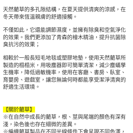
天然藺草的多孔隙結構，在夏天提供清爽的涼感，在
冬天帶來恆溫親膚的舒適接觸。
不僅如此，它還能調節濕度，並擁有除臭和空氣淨化
的效果。我們更添加了青森的檜木精油，提升抗菌除
臭抗污的效果；
相較於一般長短毛地毯或塑膠地墊，使用天然藺草所
製造的榻榻米，用吸塵器即可簡單清潔，減少塵蟎孳
生機率，降低過敏機率，使用在客廳、書房、臥室、
育嬰房、遊戲室，讓您無論何時都能享受潔淨清爽的
舒適生活環境。
【關於藺草】
※在自然中成長的藺草，根、莖與尾端的顏色有深有
淺，染色後也存在細微的差異。
※編織藺草製品在不同光線條件下會呈現不同色澤，