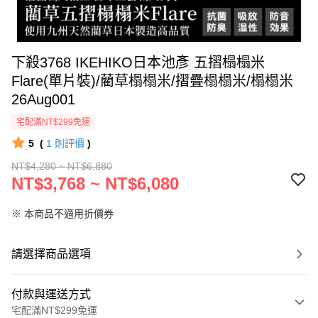
下殺3768 IKEHIKO日本池彥 五摺榻榻米
Flare(單片裝)/藺草榻榻米/摺疊榻榻米/榻榻米
26Aug001
宅配滿NT$299免運
5
(
1
則評價
)
NT$4,280 ~ NT$6,880
NT$3,768 ~ NT$6,080
※ 本商品不適用折價券
請選擇商品選項
付款與運送方式
宅配滿NT$299免運