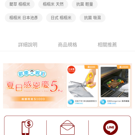
藺草 榻榻米
榻榻米 天然
抗菌 輕量
榻榻米 日本池彥
日式 榻榻米
抗菌 吸濕
詳細說明
商品規格
相關推薦