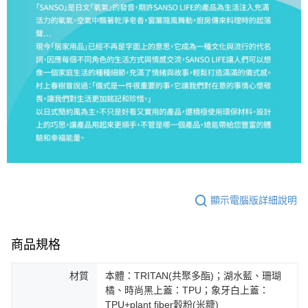
顯示電腦版詳細說明
商品規格
材質
本體：TRITAN(共聚多酯)；湖水藍、珊瑚
橘、時尚黑上蓋：TPU；象牙白上蓋：
TPU+plant fiber穀粉(米糠)