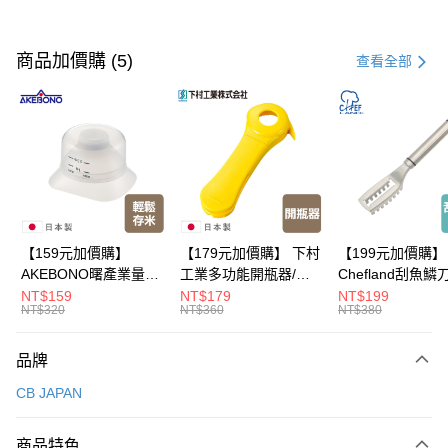
付款方式
信用卡一次付款
商品加價購 (5)
查看全部
超商取貨付款
LINE Pay
Apple Pay
悠遊付
Google Pay
【159元加價購】
【179元加價購】 下村
【199元加價購】
AKEBONO曙產業量米
工業多功能開瓶器/開
Chefland刮魚鱗
全盈+PAY
杯漏斗組(白)/量米杯/
瓶器/餐廚用品/料理道
魚鱗器/廚房用品/
NT$159
NT$179
NT$199
NT$320
NT$360
NT$380
米桶/量米用具/任二件8
具/任二件8折
道具/任二件8折
大哥付你分期
折
相關說明
品牌
【大哥付你分期使用說明】
ATM付款
1.本服務由台灣大哥大提供，台灣大哥大用戶可立即使用無須另外申請。
CB JAPAN
2.付款方式選擇「大哥付你分期」，訂單成立後會自動跳轉到大哥付的交易
流程，驗證手機門號後，選擇欲分期的期數、繳款截止日，確認付款後即完
運送方式
成交易。
商品特色