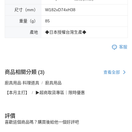
尺寸（mm）
W182xD74xH38
重量（g）
85
產地
◆日本授權台灣生產◆
客服
商品相關分類 (3)
查看全部
廚具用品·料理道具
廚具用品
【本月主打】
▶超商取貨專區｜限時優惠
評價
喜歡這個商品嗎？購買後給他一個好評吧