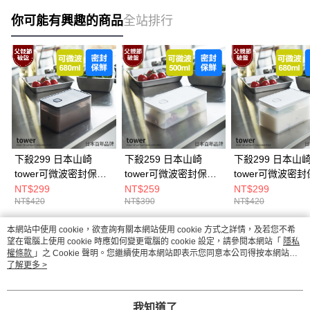
你可能有興趣的商品
全站排行
下殺299 日本山崎
下殺259 日本山崎
下殺299 日本山
tower可微波密封保鮮
tower可微波密封保鮮
tower可微波密
盒(黑)680ml/可微波便
盒(白)500ml/可堆疊收
盒(白)680ml/可
NT$299
NT$259
NT$299
NT$420
NT$390
NT$420
當盒/真空保鮮盒/廚房
納盒/方型保鮮盒/廚房
納盒/方型保鮮盒/
收納
收納
收納
本網站中使用 cookie，欲查詢有關本網站使用 cookie 方式之詳情，及若您不希
熱門標籤
望在電腦上使用 cookie 時應如何變更電腦的 cookie 設定，請參閱本網站「
隱私
權條款
」之 Cookie 聲明。您繼續使用本網站即表示您同意本公司得按本網站使
用條款之 Cookie 聲明使用 cookie。
了解更多 >
我知道了