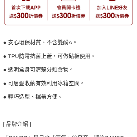
● 安心環保材質、不含雙酚A。
● TPU防霉抗菌上蓋，可做砧板使用。
● 透明盒身可清楚分類食物。
● 可層疊收納有效利用冰箱空間。
● 輕巧造型、攜帶方便。
[ 品牌介紹 ]