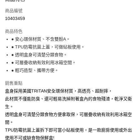
3.實際核准額度、可分期數及費用金額請依後續交易確認頁面所載為準。
全家取貨付款
4.訂單成立30分鐘內，如未前往確認交易或遇審核未通過，訂單將自動取
商品編號
每筆NT$100，滿NT$499(含以上)免運費
消。如遇「轉專審核」未通過狀況，表示未達大哥付你分期系統評分，恕無
10403459
法說明評估內容。
付款後全家取貨
【繳款方式說明】
1.分期款項不併入電信帳單，「大哥付你分期」於每月結算日後寄送繳費提
商品特色
每筆NT$100，滿NT$499(含以上)免運費
醒簡訊。
● 安心環保材質、不含雙酚A。
2.透過簡訊連結打開帳單後，可選擇「超商條碼／台灣大直營門市／銀行轉
7-11取貨付款
● TPU防霉抗菌上蓋，可做砧板使用。
帳／街口支付／iPASS MONEY」等通路繳費。
每筆NT$100，滿NT$499(含以上)免運費
● 透明盒身可清楚分類食物。
【注意事項】
● 可層疊收納有效利用冰箱空間。
付款後7-11取貨
1.本服務係由「台灣大哥大股份有限公司」（以下簡稱本公司）所提供，讓
用戶於交易時，得透過本服務購買商品或服務，並由商店將買賣／分期付款
● 輕巧造型、攜帶方便。
每筆NT$100，滿NT$499(含以上)免運費
買賣價金債權讓與本公司後，依約使用本公司帳單繳交帳款。
2.基於同意付款使用「大哥付你分期」之契約關係目的，商店將以您的個人
銷售重點
宅配【父親節大回饋】限時$299免運
資料（包含姓名、電話或地址）提供予台灣大哥大進項蒐集、處理及利用，
盒身採用美國TRITAN安全環保材質，高透亮、超耐摔，
由本公司與您本人進行分期帳單所需資料之確認、核對及更正。
每筆NT$150，滿NT$299(含以上)免運費
3.完整用戶服務條款，請詳閱以下連結：
https://oppay.tw/userRule
此材質不僅能防臭、還可輕易洗掉附著盒內的食物殘渣，乾淨又衛
生。
透明盒身可清楚分類食物方便拿取保，可層疊收納有效利用冰箱空
間。
TPU防霉抗菌上蓋拆下即可當小砧板使用，是一款廚房使用或外出
使用不可或缺食物保鮮盒!