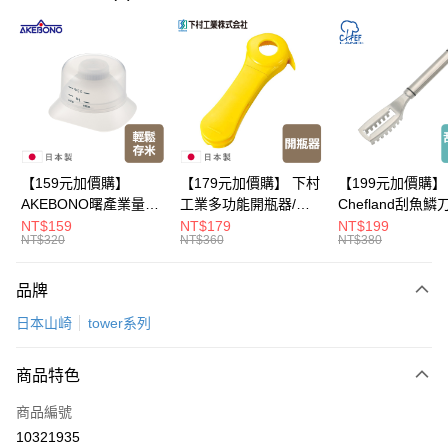
超商取貨付款
LINE Pay
Apple Pay
悠遊付
Google Pay
【159元加價購】
【179元加價購】 下村
【199元加價購】
AKEBONO曙產業量米
工業多功能開瓶器/開
Chefland刮魚鱗
全盈+PAY
杯漏斗組(白)/量米杯/
瓶器/餐廚用品/料理道
魚鱗器/廚房用品/
NT$159
NT$179
NT$199
NT$320
NT$360
NT$380
米桶/量米用具/任二件8
具/任二件8折
道具/任二件8折
大哥付你分期
折
相關說明
品牌
【大哥付你分期使用說明】
ATM付款
1.本服務由台灣大哥大提供，台灣大哥大用戶可立即使用無須另外申請。
日本山崎
tower系列
2.付款方式選擇「大哥付你分期」，訂單成立後會自動跳轉到大哥付的交易
流程，驗證手機門號後，選擇欲分期的期數、繳款截止日，確認付款後即完
運送方式
成交易。
商品特色
3.實際核准額度、可分期數及費用金額請依後續交易確認頁面所載為準。
全家取貨付款
4.訂單成立30分鐘內，如未前往確認交易或遇審核未通過，訂單將自動取
商品編號
每筆NT$100，滿NT$499(含以上)免運費
消。如遇「轉專審核」未通過狀況，表示未達大哥付你分期系統評分，恕無
10321935
法說明評估內容。