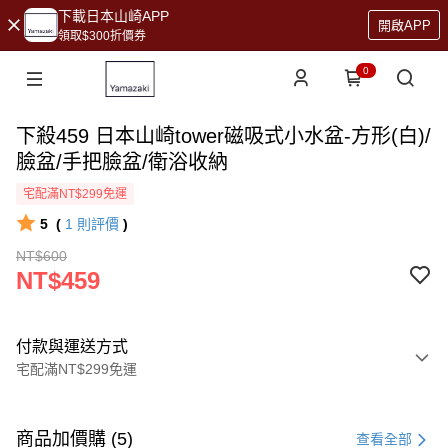
下載日本山崎APP
開啟APP
領取$300折價券
0
下殺459 日本山崎tower磁吸式小水盆-方形(白)/
臉盆/手把臉盆/衛浴收納
宅配滿NT$299免運
5
(
1
則評價
)
NT$600
NT$459
付款與運送方式
宅配滿NT$299免運
付款方式
信用卡一次付款
商品加價購 (5)
查看全部