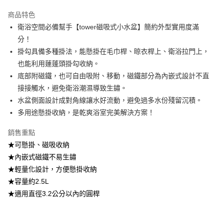
付款後全家取貨
【繳款方式說明】
1.分期款項不併入電信帳單，「大哥付你分期」於每月結算日後寄送繳費提
商品特色
每筆NT$100，滿NT$499(含以上)免運費
醒簡訊。
衛浴空間必備幫手【tower磁吸式小水盆】簡約外型實用度滿
2.透過簡訊連結打開帳單後，可選擇「超商條碼／台灣大直營門市／銀行轉
7-11取貨付款
分！
帳／街口支付／iPASS MONEY」等通路繳費。
每筆NT$100，滿NT$499(含以上)免運費
掛勾具備多種掛法，能懸掛在毛巾桿、晾衣桿上、衛浴拉門上，
【注意事項】
也能利用蓮蓬頭掛勾收納。
付款後7-11取貨
1.本服務係由「台灣大哥大股份有限公司」（以下簡稱本公司）所提供，讓
用戶於交易時，得透過本服務購買商品或服務，並由商店將買賣／分期付款
底部附磁鐵，也可自由吸附、移動，磁鐵部分為內嵌式設計不直
每筆NT$100，滿NT$499(含以上)免運費
買賣價金債權讓與本公司後，依約使用本公司帳單繳交帳款。
接接觸水，避免衛浴潮濕導致生鏽。
2.基於同意付款使用「大哥付你分期」之契約關係目的，商店將以您的個人
宅配【父親節大回饋】限時$299免運
水盆側面設計成對角線讓水好流動，避免過多水份殘留沉積。
資料（包含姓名、電話或地址）提供予台灣大哥大進項蒐集、處理及利用，
由本公司與您本人進行分期帳單所需資料之確認、核對及更正。
每筆NT$150，滿NT$299(含以上)免運費
多用途懸掛收納，是乾爽浴室完美解決方案！
3.完整用戶服務條款，請詳閱以下連結：
https://oppay.tw/userRule
銷售重點
★可懸掛、磁吸收納
★內嵌式磁鐵不易生鏽
★輕量化設計，方便懸掛收納
★容量約2.5L
★適用直徑3.2公分以內的圓桿