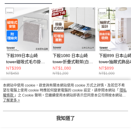
下殺399日本山崎
下殺1080 日本山崎
下殺899 日本山
tower磁吸式毛巾掛架
tower折疊式鞋架(白)/
tower抽屜式飾
(白)/桌邊收納/磁吸收
玄關鞋架/室內鞋架/折
架(白)/抽屜式飾
NT$399
NT$1,080
NT$899
NT$450
NT$1,200
NT$1,000
納架/磁吸掛架
疊鞋架
納/桌面飾品收納/
台收納
本網站中使用 cookie，欲查詢有關本網站使用 cookie 方式之詳情，及若您不希
熱門標籤
望在電腦上使用 cookie 時應如何變更電腦的 cookie 設定，請參閱本網站「
隱私
權條款
」之 Cookie 聲明。您繼續使用本網站即表示您同意本公司得按本網站使
用條款之 Cookie 聲明使用 cookie。
了解更多 >
我知道了