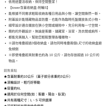
依用途靈活收納，保持空間整潔！
【tower含蓋收納盒-附輪S】
【注意事項】
1.本服務係由「台灣大哥大股份有限公司」（以下簡稱本公司）所提供，讓
能根據不同需求輕鬆收納各種日用品與小物，讓空間煥然一新。
用戶於交易時，得透過本服務購買商品或服務，並由商店將買賣／分期付款
附蓋設計能隱藏物品並防塵，也能作為臨時托盤擺放各式小物。
買賣價金債權讓與本公司後，依約使用本公司帳單繳交帳款。
2.基於同意付款使用「大哥付你分期」之契約關係目的，商店將以您的個人
細窄設計適合擺放在狹小空間或縫隙中，充分利用每一寸空間。
資料（包含姓名、電話或地址）提供予台灣大哥大進項蒐集、處理及利用，
簡約的外觀設計，無論是客廳、儲藏室、浴室、洗衣間或廁所，
由本公司與您本人進行分期帳單所需資料之確認、核對及更正。
都能完美融入，幫助您輕鬆整理各種雜物。
3.完整用戶服務條款，請詳閱以下連結：
https://oppay.tw/userRule
※請勿堆疊超過3個收納盒，請勿同時堆疊兩個L尺寸的收納盒避
免傾倒
※即使堆疊起來耐重也約為 10 公斤，請勿存放超過 10 公斤的
物品。
銷售重點
★含蓋耐重約10公斤（蓋子部分承重約3公斤）
★滾輪設計，輕巧好移動
★容量約6L
★適用於任何空間(如：客廳、陽台、臥室)
★共有兩種尺寸：L、S 可供選擇
★可搭配追加用收納盒使用