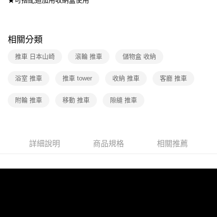
相關分類
推車 日本山崎
滾輪 推車
儲物盒 收納
浴室 推車
推車 tower
收納 推車
客廳 推車
附輪 推車
移動 推車
隙縫 推車
詳細說明
商品規格
相關推薦