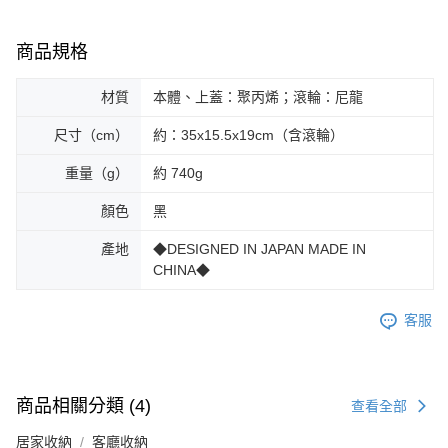
商品規格
材質
本體、上蓋：聚丙烯；滾輪：尼龍
尺寸（cm）
約：35x15.5x19cm（含滾輪）
重量（g）
約 740g
顏色
黑
產地
◆DESIGNED IN JAPAN MADE IN
CHINA◆
客服
商品相關分類 (4)
查看全部
居家收納
客廳收納