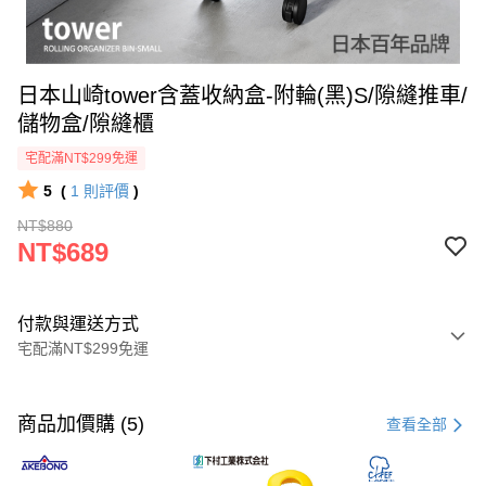
日本山崎tower含蓋收納盒-附輪(黑)S/隙縫推車/
儲物盒/隙縫櫃
宅配滿NT$299免運
5
(
1
則評價
)
NT$880
NT$689
付款與運送方式
宅配滿NT$299免運
付款方式
信用卡一次付款
商品加價購 (5)
查看全部
LINE Pay