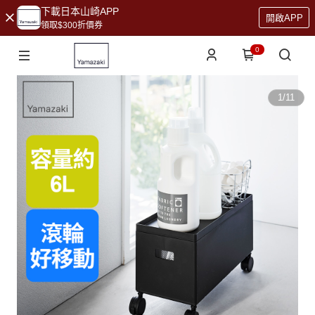
下載日本山崎APP
開啟APP
領取$300折價券
0
1
/
11