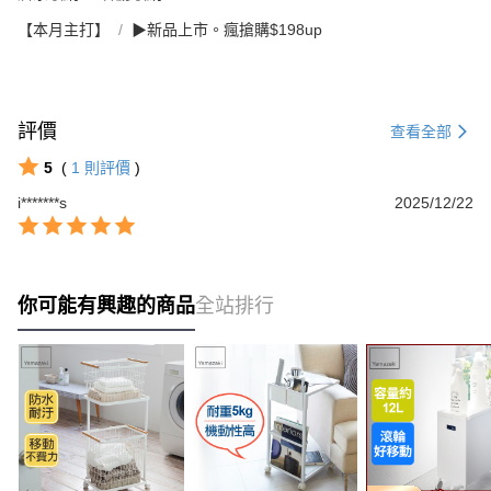
【本月主打】
▶新品上市。瘋搶購$198up
評價
查看全部
5
(
1
則評價
)
i*******s
2025/12/22
你可能有興趣的商品
全站排行