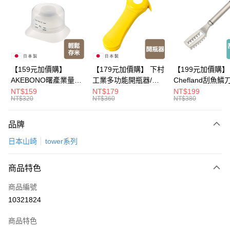
Apple Pay
悠遊付
Google Pay
全盈+PAY
【159元加價購】
【179元加價購】 下村
【199元加價購】
AKEBONO曙產業量米
工業多功能開瓶器/開
Chefland刮魚鱗
大哥付你分期
杯漏斗組(白)/量米杯/
瓶器/餐廚用品/料理道
魚鱗器/廚房用品/
NT$159
NT$179
NT$199
相關說明
NT$320
NT$360
NT$380
米桶/量米用具/任二件8
具/任二件8折
道具/任二件8折
【大哥付你分期使用說明】
折
ATM付款
1.本服務由台灣大哥大提供，台灣大哥大用戶可立即使用無須另外申請。
品牌
2.付款方式選擇「大哥付你分期」，訂單成立後會自動跳轉到大哥付的交易
流程，驗證手機門號後，選擇欲分期的期數、繳款截止日，確認付款後即完
運送方式
日本山崎
tower系列
成交易。
3.實際核准額度、可分期數及費用金額請依後續交易確認頁面所載為準。
宅配【父親節大回饋】限時$299免運
4.訂單成立30分鐘內，如未前往確認交易或遇審核未通過，訂單將自動取
商品特色
每筆NT$150，滿NT$299(含以上)免運費
消。如遇「轉專審核」未通過狀況，表示未達大哥付你分期系統評分，恕無
法說明評估內容。
商品編號
【繳款方式說明】
10321824
1.分期款項不併入電信帳單，「大哥付你分期」於每月結算日後寄送繳費提
醒簡訊。
2.透過簡訊連結打開帳單後，可選擇「超商條碼／台灣大直營門市／銀行轉
商品特色
帳／街口支付／iPASS MONEY」等通路繳費。