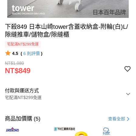
下殺849 日本山崎tower含蓋收納盒-附輪(白)L/
隙縫推車/儲物盒/隙縫櫃
宅配滿NT$299免運
4.5
(
6
則評價
)
NT$1,080
NT$849
付款與運送方式
宅配滿NT$299免運
付款方式
信用卡一次付款
商品加價購 (5)
查看全部
LINE Pay