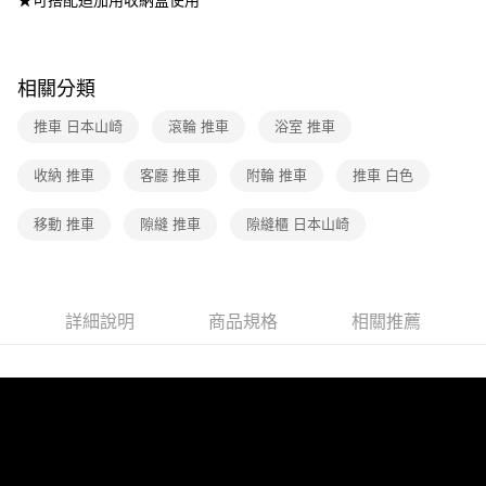
相關分類
推車 日本山崎
滾輪 推車
浴室 推車
收納 推車
客廳 推車
附輪 推車
推車 白色
移動 推車
隙縫 推車
隙縫櫃 日本山崎
詳細說明
商品規格
相關推薦