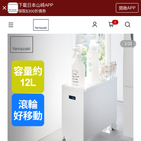
下載日本山崎APP
開啟APP
領取$300折價券
0
1
/
10