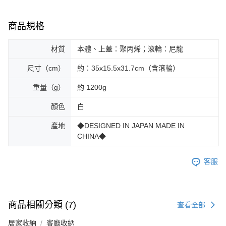
商品規格
材質
本體、上蓋：聚丙烯；滾輪：尼龍
尺寸（cm）
約：35x15.5x31.7cm（含滾輪）
重量（g）
約 1200g
顏色
白
產地
◆DESIGNED IN JAPAN MADE IN
CHINA◆
客服
商品相關分類 (7)
查看全部
居家收納
客廳收納