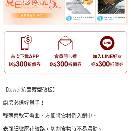
【tower抗菌薄型砧板】
廚房必備好幫手！
輕薄柔軟可彎曲，方便將食材倒入鍋中。
表面細緻壓花紋路，切割食物時不易滑動。