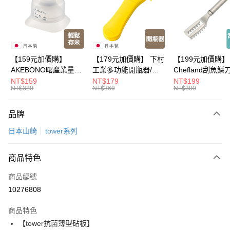
Apple Pay
悠遊付
Google Pay
【159元加價購】
【179元加價購】 下村
【199元加價購】
AKEBONO曙產業量米
工業多功能開瓶器/開
Chefland刮魚鱗
全盈+PAY
杯漏斗組(白)/量米杯/
瓶器/餐廚用品/料理道
魚鱗器/廚房用品/
NT$159
NT$179
NT$199
NT$320
NT$360
NT$380
米桶/量米用具/任二件8
具/任二件8折
道具/任二件8折
大哥付你分期
折
相關說明
品牌
【大哥付你分期使用說明】
ATM付款
1.本服務由台灣大哥大提供，台灣大哥大用戶可立即使用無須另外申請。
日本山崎
tower系列
2.付款方式選擇「大哥付你分期」，訂單成立後會自動跳轉到大哥付的交易
流程，驗證手機門號後，選擇欲分期的期數、繳款截止日，確認付款後即完
運送方式
成交易。
商品特色
3.實際核准額度、可分期數及費用金額請依後續交易確認頁面所載為準。
全家取貨付款
4.訂單成立30分鐘內，如未前往確認交易或遇審核未通過，訂單將自動取
商品編號
每筆NT$100，滿NT$499(含以上)免運費
消。如遇「轉專審核」未通過狀況，表示未達大哥付你分期系統評分，恕無
10276808
法說明評估內容。
付款後全家取貨
【繳款方式說明】
1.分期款項不併入電信帳單，「大哥付你分期」於每月結算日後寄送繳費提
商品特色
每筆NT$100，滿NT$499(含以上)免運費
醒簡訊。
【tower抗菌薄型砧板】
2.透過簡訊連結打開帳單後，可選擇「超商條碼／台灣大直營門市／銀行轉