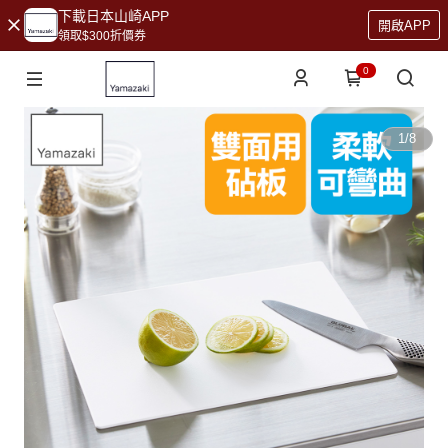
下載日本山崎APP
開啟APP
領取$300折價券
0
1
/
8