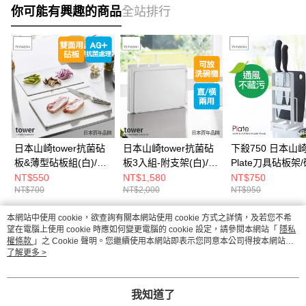
你可能有興趣的商品
全站排行
日本山崎tower抗菌砧
日本山崎tower抗菌砧
下殺750 日本山
板&薄型砧板組(白)/雙
板3入組-附支架(白)/砧
Plate刀具砧板架
面砧板/薄砧板/砧板
板組/抗菌砧板/廚房砧
架/刀具架/砧板刀
NT$550
NT$1,580
NT$750
NT$700
NT$2,000
NT$950
板
納瀝水架/廚房收
本網站中使用 cookie，欲查詢有關本網站使用 cookie 方式之詳情，及若您不希
熱門標籤
望在電腦上使用 cookie 時應如何變更電腦的 cookie 設定，請參閱本網站「
隱私
權條款
」之 Cookie 聲明。您繼續使用本網站即表示您同意本公司得按本網站使
用條款之 Cookie 聲明使用 cookie。
了解更多 >
我知道了