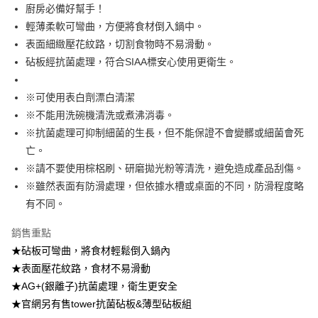
7-11取貨付款
廚房必備好幫手！
帳／街口支付／iPASS MONEY」等通路繳費。
每筆NT$100，滿NT$499(含以上)免運費
輕薄柔軟可彎曲，方便將食材倒入鍋中。
【注意事項】
表面細緻壓花紋路，切割食物時不易滑動。
付款後7-11取貨
1.本服務係由「台灣大哥大股份有限公司」（以下簡稱本公司）所提供，讓
用戶於交易時，得透過本服務購買商品或服務，並由商店將買賣／分期付款
砧板經抗菌處理，符合SIAA標安心使用更衛生。
每筆NT$100，滿NT$499(含以上)免運費
買賣價金債權讓與本公司後，依約使用本公司帳單繳交帳款。
2.基於同意付款使用「大哥付你分期」之契約關係目的，商店將以您的個人
宅配【父親節大回饋】限時$299免運
※可使用表白劑漂白清潔
資料（包含姓名、電話或地址）提供予台灣大哥大進項蒐集、處理及利用，
由本公司與您本人進行分期帳單所需資料之確認、核對及更正。
每筆NT$150，滿NT$299(含以上)免運費
※不能用洗碗機清洗或煮沸消毒。
3.完整用戶服務條款，請詳閱以下連結：
https://oppay.tw/userRule
※抗菌處理可抑制細菌的生長，但不能保證不會變髒或細菌會死
亡。
※請不要使用棕梠刷、研磨拋光粉等清洗，避免造成產品刮傷。
※雖然表面有防滑處理，但依據水槽或桌面的不同，防滑程度略
有不同。
銷售重點
★砧板可彎曲，將食材輕鬆倒入鍋內
★表面壓花紋路，食材不易滑動
★AG+(銀離子)抗菌處理，衛生更安全
★官網另有售tower抗菌砧板&薄型砧板組