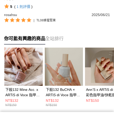
5
(
1
則評價
)
rosahsu
2025/06/21
|
TL08蜂蜜堅果
你可能有興趣的商品
全站排行
下殺132 Mine Acc. x
下殺132 BuCHA ×
Ann’S x ARTiS di
ARTiS di Voce 指甲油/
ARTiS di Voce 指甲油/
彩色指甲油/快乾
快乾指甲油/護甲指甲
快乾指甲油/護甲指甲
油/護甲指甲油/指
NT$132
NT$132
NT$150
NT$150
NT$150
油/指甲油 26Aug001
油/指甲油 26Aug001