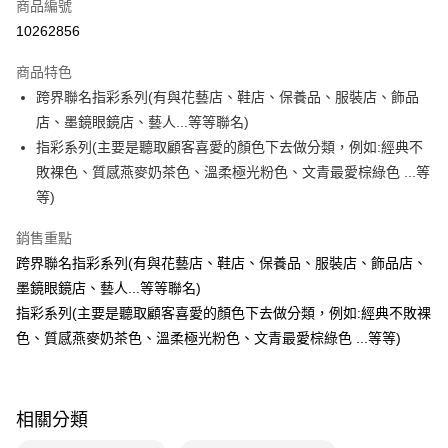
商品編號
每筆NT$100，滿NT$499(含以上)免運費
消。如遇「轉專審核」未通過狀況，表示未達大哥付你分期系統評分，恕無
10262856
法說明評估內容。
付款後全家取貨
【繳款方式說明】
1.分期款項不併入電信帳單，「大哥付你分期」於每月結算日後寄送繳費提
商品特色
每筆NT$100，滿NT$499(含以上)免運費
醒簡訊。
跨界聯名指彩系列(有與花藝店、鞋店、保養品、服裝店、飾品
2.透過簡訊連結打開帳單後，可選擇「超商條碼／台灣大直營門市／銀行轉
7-11取貨付款
店、墨鏡眼鏡店、藝人...等等聯名)
帳／街口支付／iPASS MONEY」等通路繳費。
每筆NT$100，滿NT$499(含以上)免運費
指彩系列(主要是聽取顧客喜愛的顏色下去做分類，例如:經典不
【注意事項】
敗裸色、質感燕麥奶茶色、溫柔極光粉色、文青最愛棕綠色 ...等
付款後7-11取貨
1.本服務係由「台灣大哥大股份有限公司」（以下簡稱本公司）所提供，讓
用戶於交易時，得透過本服務購買商品或服務，並由商店將買賣／分期付款
等)
每筆NT$100，滿NT$499(含以上)免運費
買賣價金債權讓與本公司後，依約使用本公司帳單繳交帳款。
2.基於同意付款使用「大哥付你分期」之契約關係目的，商店將以您的個人
銷售重點
宅配【父親節大回饋】限時$299免運
資料（包含姓名、電話或地址）提供予台灣大哥大進項蒐集、處理及利用，
跨界聯名指彩系列(有與花藝店、鞋店、保養品、服裝店、飾品店、
由本公司與您本人進行分期帳單所需資料之確認、核對及更正。
每筆NT$150，滿NT$299(含以上)免運費
3.完整用戶服務條款，請詳閱以下連結：
https://oppay.tw/userRule
墨鏡眼鏡店、藝人...等等聯名)
指彩系列(主要是聽取顧客喜愛的顏色下去做分類，例如:經典不敗裸
色、質感燕麥奶茶色、溫柔極光粉色、文青最愛棕綠色 ...等等)
相關分類