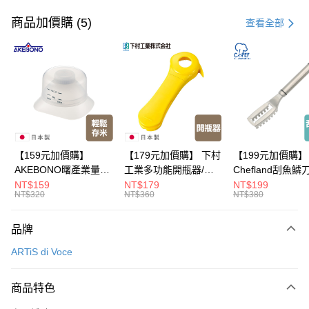
信用卡一次付款
商品加價購 (5)
查看全部
超商取貨付款
LINE Pay
Apple Pay
悠遊付
Google Pay
【159元加價購】
【179元加價購】 下村
【199元加價購】
AKEBONO曙產業量米
工業多功能開瓶器/開
Chefland刮魚鱗
全盈+PAY
杯漏斗組(白)/量米杯/
瓶器/餐廚用品/料理道
魚鱗器/廚房用品/
NT$159
NT$179
NT$199
NT$320
NT$360
NT$380
米桶/量米用具/任二件8
具/任二件8折
道具/任二件8折
大哥付你分期
折
相關說明
品牌
【大哥付你分期使用說明】
ATM付款
1.本服務由台灣大哥大提供，台灣大哥大用戶可立即使用無須另外申請。
ARTiS di Voce
2.付款方式選擇「大哥付你分期」，訂單成立後會自動跳轉到大哥付的交易
流程，驗證手機門號後，選擇欲分期的期數、繳款截止日，確認付款後即完
運送方式
成交易。
商品特色
3.實際核准額度、可分期數及費用金額請依後續交易確認頁面所載為準。
全家取貨付款
4.訂單成立30分鐘內，如未前往確認交易或遇審核未通過，訂單將自動取