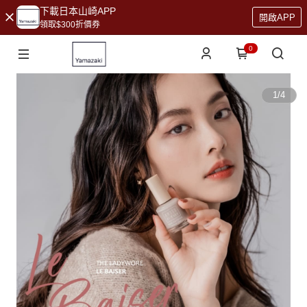
下載日本山崎APP
開啟APP
領取$300折價券
0
1
/
4