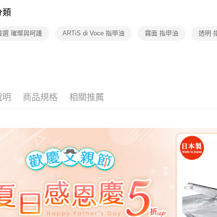
宅配【父親
用，由本
分類
3.完整用
每筆NT$1
首選 璀璨與呵護
ARTiS di Voce 指甲油
霧面 指甲油
透明 
說明
商品規格
相關推薦