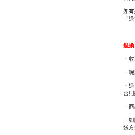
如有
「退
退換
．收
．瑕
．退
否則
．商
．如
送方