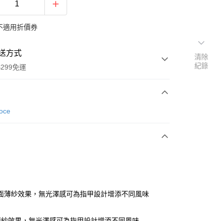
不適用折價券
送方式
清除
紀錄
299免運
次付款
Voce
付款
面薄紗效果，無光澤感可為指甲設計增添不同風味
y
薄紗效果，無光澤感可為指甲設計增添不同風味