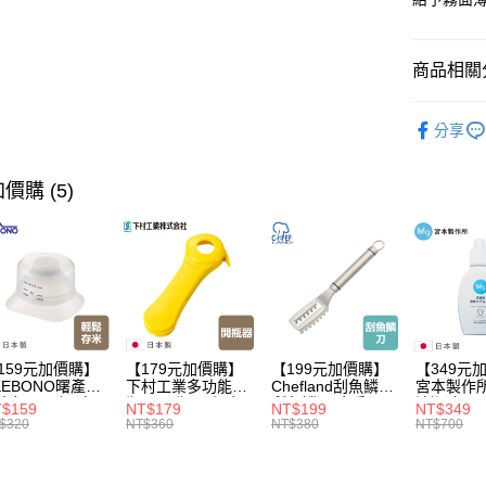
大哥付你
相關說明
商品相關分
【大哥付
ATM付款
1.本服務
生活用品
2.付款方
分享
流程，驗
【本月主
完成交易
運送方式
【本月主
3.實際核
價購 (5)
4.訂單成
全家取貨
【🎉歡慶
消。如遇
每筆NT$1
家搶購！
無法說明
【繳款方
【🎉歡慶
付款後全
1.分期款
醒簡訊。
每筆NT$1
2.透過簡
帳／街口支
7-11取貨
159元加價購】
【179元加價購】
【199元加價購】
【349元
【注意事
每筆NT$1
KEBONO曙產業
下村工業多功能開
Chefland刮魚鱗刀/
宮本製作
1.本服務
米杯漏斗組(白)/
瓶器/開瓶器/餐廚
刮魚鱗器/廚房用
清潔液600
$159
NT$179
NT$199
NT$349
用戶於交
付款後7-1
米杯/米桶/量米
用品/料理道具/任
品/料理道具/任二
精/洗衣鎂
$320
NT$360
NT$380
NT$700
款買賣價
具/任二件8折
二件8折
件8折
品/任二件
每筆NT$1
2.基於同
資料（包