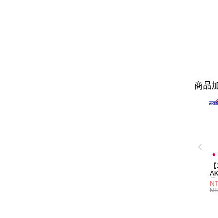
商品加
【
A
量
NT
量
NT
用