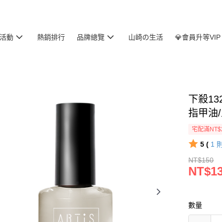
活動
熱銷排行
品牌總覽
山崎の生活
💎會員升等VIP
下殺132
指甲油/
宅配滿NT$
5 (
1
NT$150
NT$1
數量