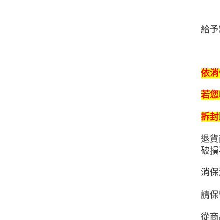
給予
依消
若您
拆封
退貨
破損
消保
請保
從商