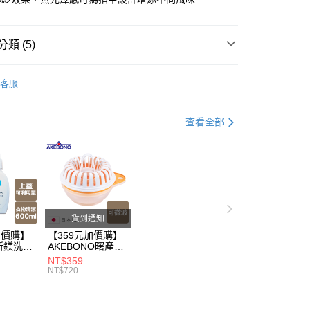
分期
類 (5)
你分期使用說明】
由台灣大哥大提供，台灣大哥大用戶可立即使用無須另外申請。
生活雜貨/療癒小物
式選擇「大哥付你分期」，訂單成立後會自動跳轉到大哥付的交易
客服
證手機門號後，選擇欲分期的期數、繳款截止日，確認付款後即
打】
▶新品上市。瘋搶購$198up
。
打】
准額度、可分期數及費用金額請依後續交易確認頁面所載為準。
▶超商取貨專區｜限時優惠
查看全部
立30分鐘內，如未前往確認交易或遇審核未通過，訂單將自動取
付款
父親節 瘋殺5折up】
▶【限時加價購$159up】官網獨
「轉專審核」未通過狀況，表示未達大哥付你分期系統評分，恕
00，滿NT$499(含以上)免運費
評估內容。
式說明】
父親節 瘋殺5折up】
▶歡慶父親節 ，全館瘋殺5折up
家取貨
項不併入電信帳單，「大哥付你分期」於每月結算日後寄送繳費提
00，滿NT$499(含以上)免運費
訊連結打開帳單後，可選擇「超商條碼／台灣大直營門市／銀行轉
付／iPASS MONEY」等通路繳費。
貨到通知
付款
加價購】
【359元加價購】
項】
00，滿NT$499(含以上)免運費
所鎂洗衣
AKEBONO曙產業
係由「台灣大哥大股份有限公司」（以下簡稱本公司）所提供，讓
ml/洗衣
微波洋芋片製作盒/
NT$359
易時，得透過本服務購買商品或服務，並由商店將買賣／分期付
1取貨
/洗衣用
料理盒/健康零食/
NT$720
金債權讓與本公司後，依約使用本公司帳單繳交帳款。
8折
廚房工具/任二件8
00，滿NT$499(含以上)免運費
折
意付款使用「大哥付你分期」之契約關係目的，商店將以您的個人
含姓名、電話或地址）提供予台灣大哥大進項蒐集、處理及利