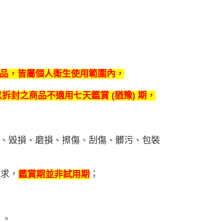
品，皆屬個人衛生使用範圍內，
拆封之商品不適用七天鑑賞 (猶豫) 期，
、毀損、磨損、擦傷、刮傷、髒污、包裝
需求，
；
鑑賞期並非試用期
）。