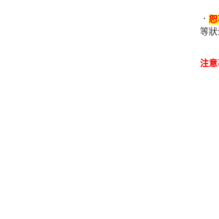
．
恕
等狀
注意