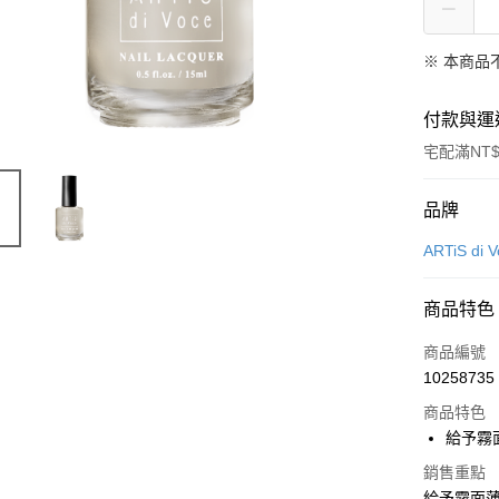
※ 本商品
付款與運
宅配滿NT$
付款方式
品牌
信用卡一
ARTiS di 
超商取貨
商品特色
LINE Pay
商品編號
Apple Pay
10258735
商品特色
悠遊付
給予霧
Google Pa
銷售重點
全盈+PAY
給予霧面