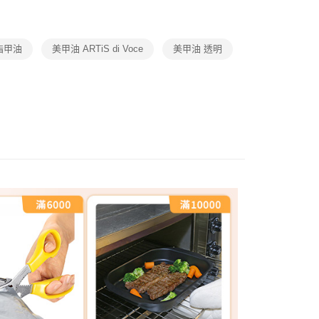
節大回饋】限時$299免運
公司與您本人進行分期帳單所需資料之確認、核對及更正。
戶服務條款，請詳閱以下連結：
https://oppay.tw/userRule
50，滿NT$299(含以上)免運費
指甲油
美甲油 ARTiS di Voce
美甲油 透明