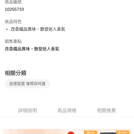
商品編號
每筆NT$100，滿NT$499(含以上)免運費
消。如遇「轉專審核」未通過狀況，表示未達大哥付你分期系統評分，恕無
10255733
法說明評估內容。
付款後全家取貨
【繳款方式說明】
1.分期款項不併入電信帳單，「大哥付你分期」於每月結算日後寄送繳費提
商品特色
每筆NT$100，滿NT$499(含以上)免運費
醒簡訊。
改善織品異味，散發迷人香氣
2.透過簡訊連結打開帳單後，可選擇「超商條碼／台灣大直營門市／銀行轉
7-11取貨付款
帳／街口支付／iPASS MONEY」等通路繳費。
銷售重點
每筆NT$100，滿NT$499(含以上)免運費
【注意事項】
改善織品異味，散發迷人香氣
付款後7-11取貨
1.本服務係由「台灣大哥大股份有限公司」（以下簡稱本公司）所提供，讓
用戶於交易時，得透過本服務購買商品或服務，並由商店將買賣／分期付款
每筆NT$100，滿NT$499(含以上)免運費
買賣價金債權讓與本公司後，依約使用本公司帳單繳交帳款。
2.基於同意付款使用「大哥付你分期」之契約關係目的，商店將以您的個人
宅配【父親節大回饋】限時$299免運
相關分類
資料（包含姓名、電話或地址）提供予台灣大哥大進項蒐集、處理及利用，
由本公司與您本人進行分期帳單所需資料之確認、核對及更正。
每筆NT$150，滿NT$299(含以上)免運費
送禮首選 璀璨與呵護
3.完整用戶服務條款，請詳閱以下連結：
https://oppay.tw/userRule
詳細說明
商品規格
相關推薦