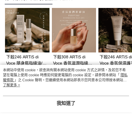
下殺246 ARTiS di
下殺308 ARTiS di
下殺246 ARTiS di
Voce 隨身瓶指緣油/護
Voce 香氛滋潤指緣油/
Voce 香氛保濕護
甲油/手指保養油/手部
護甲油/手指保養油/手
護手霜/手部保養霜
NT$246
NT$308
NT$246
本網站中使用 cookie，欲查詢有關本網站使用 cookie 方式之詳情，及若您不希
NT$280
NT$350
NT$280
護理 26Aug001
部護理 26Aug001
部護理 26Aug00
望在電腦上使用 cookie 時應如何變更電腦的 cookie 設定，請參閱本網站「
隱私
權條款
」之 Cookie 聲明。您繼續使用本網站即表示您同意本公司得按本網站使
用條款之 Cookie 聲明使用 cookie。
了解更多 >
熱門標籤
我知道了