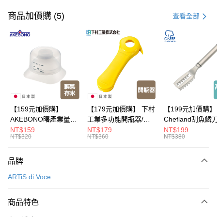
信用卡一次付款
商品加價購 (5)
查看全部
超商取貨付款
LINE Pay
Apple Pay
悠遊付
Google Pay
【159元加價購】
【179元加價購】 下村
【199元加價購】
AKEBONO曙產業量米
工業多功能開瓶器/開
Chefland刮魚鱗
全盈+PAY
杯漏斗組(白)/量米杯/
瓶器/餐廚用品/料理道
魚鱗器/廚房用品/
NT$159
NT$179
NT$199
NT$320
NT$360
NT$380
米桶/量米用具/任二件8
具/任二件8折
道具/任二件8折
大哥付你分期
折
相關說明
品牌
【大哥付你分期使用說明】
ATM付款
1.本服務由台灣大哥大提供，台灣大哥大用戶可立即使用無須另外申請。
ARTiS di Voce
2.付款方式選擇「大哥付你分期」，訂單成立後會自動跳轉到大哥付的交易
流程，驗證手機門號後，選擇欲分期的期數、繳款截止日，確認付款後即完
運送方式
成交易。
商品特色
3.實際核准額度、可分期數及費用金額請依後續交易確認頁面所載為準。
全家取貨付款
4.訂單成立30分鐘內，如未前往確認交易或遇審核未通過，訂單將自動取