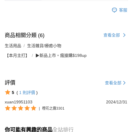
客服
商品相關分類 (6)
查看全部
生活用品
生活雜貨/療癒小物
【本月主打】
▶新品上市。瘋搶購$198up
評價
查看全部
5
(
1
則評價
)
xuan19951103
2024/12/31
|
橙花之露3301
你可能有興趣的商品
全站排行