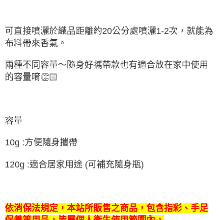
可直接噴灑於織品距離約20公分處噴灑1-2次，就能為
布料帶來香氣。
兩種不同容量～隨身好攜帶款也有適合放在家中使用
的容量唷👏🏻
容量
10g :方便隨身攜帶
120g :適合居家用途 (可補充隨身瓶)
依消保法規定，本站所販售之商品，包含指彩、手足