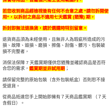
保養等用品，皆屬個人衛生使用範圍內，
若您收到商品經檢視後有任何不合意之處 “請勿拆開使
用“，以拆封之商品不適用七天鑑賞 (猶豫) 期，
拆封即無法退換貨，請於選購時特別留意。
退貨商品須為未經使用，且無非人為瑕疵所造成的污
損、故障、毀損、磨損、擦傷、刮傷、髒污、包裝破
損不完整者，
消保法保障 7 天鑑賞期僅供您猶豫並確認商品是否符
合您的需求，
；
鑑賞期並非試用期
請保留完整的原始包裝（含外包裝紙盒）否則恕不接
受退貨。
從商品抵達您手上開始即擁有７天商品鑑賞期 （７天
含假日）。