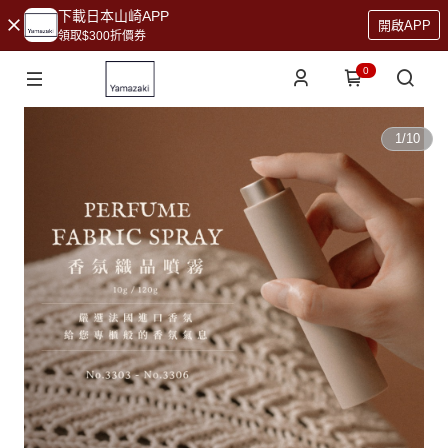
下載日本山崎APP
開啟APP
領取$300折價券
0
1
/
10