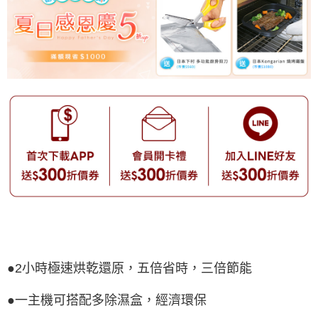
●2小時極速烘乾還原，五倍省時，三倍節能
●一主機可搭配多除濕盒，經濟環保