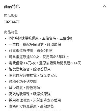
商品特色
Apple Pay
商品編號
悠遊付
10214471
Google Pay
商品特色
全盈+PAY
2小時極速烘乾還原，五倍省時，三倍節能
大哥付你分期
一主機可搭配多除濕盒，經濟環保
相關說明
可重複還原使用，環保0耗材
【大哥付你分期使用說明】
可重複還原達300次，使用壽命5年以上
ATM付款
1.本服務由台灣大哥大提供，台灣大哥大用戶可立即使用無須另外申請。
電費僅需0.4元/次，還原後吸濕時間長達3-14天
2.付款方式選擇「大哥付你分期」，訂單成立後會自動跳轉到大哥付的交易
流程，驗證手機門號後，選擇欲分期的期數、繳款截止日，確認付款後即完
智慧變色視窗，除濕看得見
運送方式
成交易。
除濕過程無需插電，安全更安心
3.實際核准額度、可分期數及費用金額請依後續交易確認頁面所載為準。
宅配【父親節大回饋】限時$299免運
體積小巧不佔空間
4.訂單成立30分鐘內，如未前往確認交易或遇審核未通過，訂單將自動取
每筆NT$150，滿NT$299(含以上)免運費
消。如遇「轉專審核」未通過狀況，表示未達大哥付你分期系統評分，恕無
減少濕氣，降低霉味
法說明評估內容。
高效能吸濕珠，吸濕效果強
【繳款方式說明】
1.分期款項不併入電信帳單，「大哥付你分期」於每月結算日後寄送繳費提
採用物理吸濕，天然無毒安心使用
醒簡訊。
陶瓷PTC熱風還原，高效烘乾
2.透過簡訊連結打開帳單後，可選擇「超商條碼／台灣大直營門市／銀行轉