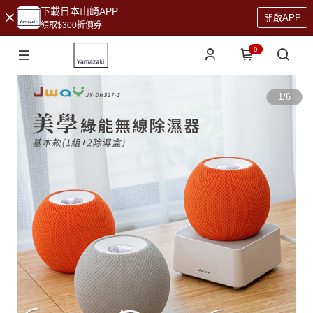
下載日本山崎APP
開啟APP
領取$300折價券
0
1
/
6