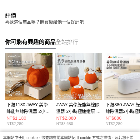
評價
喜歡這個商品嗎？購買後給他一個好評吧
你可能有興趣的商品
全站排行
下殺1180 JWAY 美學
JWAY 美學綠能無線除
下殺880 JWAY 
綠能無線除濕器 2小時
濕器 2小時極速還原 1
線除濕器2小時極
極速還原/除濕器/防潮
組+4除濕盒/除濕器/防
原/除濕機/衣櫃除
NT$1,180
NT$2,880
NT$880
NT$2,280
NT$3,680
NT$2,280
機/無線除濕器
潮機/無線除濕器
濕盒 26Aug001
本網站中使用 cookie，欲查詢有關本網站使用 cookie 方式之詳情，及若您不希