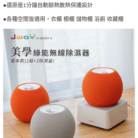
●還原座1分鐘自動餘熱散熱保護設計
●各種空間皆適用，衣櫃 櫥櫃 儲物櫃 浴廁 收藏櫃