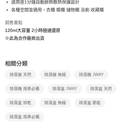
還原座1分鐘自動餘熱散熱保護設計
帳／街口支付／iPASS MONEY」等通路繳費。
各種空間皆適用，衣櫃 櫥櫃 儲物櫃 浴廁 收藏櫃
【注意事項】
1.本服務係由「台灣大哥大股份有限公司」（以下簡稱本公司）所提供，讓
銷售重點
用戶於交易時，得透過本服務購買商品或服務，並由商店將買賣／分期付款
120ml大容量 2小時極速還原
買賣價金債權讓與本公司後，依約使用本公司帳單繳交帳款。
2.基於同意付款使用「大哥付你分期」之契約關係目的，商店將以您的個人
※此為合作廠商出貨
資料（包含姓名、電話或地址）提供予台灣大哥大進項蒐集、處理及利用，
由本公司與您本人進行分期帳單所需資料之確認、核對及更正。
3.完整用戶服務條款，請詳閱以下連結：
https://oppay.tw/userRule
相關分類
除濕器 天然
除濕器 無線
除濕機 JWAY
除濕機 雨季必備
除濕盒 JWAY
除濕盒 天然
除濕盒 烘乾
除濕盒 無線
除濕盒 節能
除濕盒 雨季必備