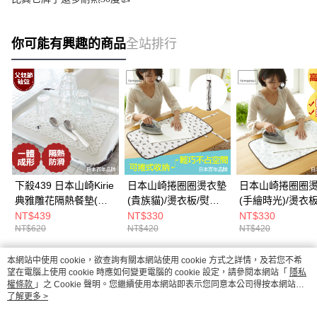
你可能有興趣的商品
全站排行
下殺439 日本山崎Kirie
日本山崎捲圈圈燙衣墊
日本山崎捲圈圈
典雅雕花隔熱餐墊(白)/
(貴族貓)/燙衣板/熨燙
(手繪時光)/燙衣板
隔熱餐墊/矽膠隔熱墊/
板/熨燙墊/燙衣墊
燙板/熨燙墊/燙衣
NT$439
NT$330
NT$330
NT$620
NT$420
NT$420
隔熱墊
本網站中使用 cookie，欲查詢有關本網站使用 cookie 方式之詳情，及若您不希
熱門標籤
望在電腦上使用 cookie 時應如何變更電腦的 cookie 設定，請參閱本網站「
隱私
權條款
」之 Cookie 聲明。您繼續使用本網站即表示您同意本公司得按本網站使
用條款之 Cookie 聲明使用 cookie。
了解更多 >