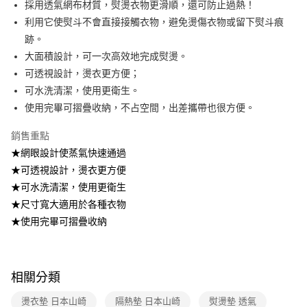
採用透氣網布材質，熨燙衣物更滑順，還可防止過熱！
2.透過簡訊連結打開帳單後，可選擇「超商條碼／台灣大直營門市／銀行轉
7-11取貨付款
利用它使熨斗不會直接接觸衣物，避免燙傷衣物或留下熨斗痕
帳／街口支付／iPASS MONEY」等通路繳費。
每筆NT$100，滿NT$499(含以上)免運費
跡。
【注意事項】
大面積設計，可一次高效地完成熨燙。
付款後7-11取貨
1.本服務係由「台灣大哥大股份有限公司」（以下簡稱本公司）所提供，讓
用戶於交易時，得透過本服務購買商品或服務，並由商店將買賣／分期付款
可透視設計，燙衣更方便；
每筆NT$100，滿NT$499(含以上)免運費
買賣價金債權讓與本公司後，依約使用本公司帳單繳交帳款。
可水洗清潔，使用更衛生。
2.基於同意付款使用「大哥付你分期」之契約關係目的，商店將以您的個人
宅配【父親節大回饋】限時$299免運
使用完畢可摺疊收納，不占空間，出差攜帶也很方便。
資料（包含姓名、電話或地址）提供予台灣大哥大進項蒐集、處理及利用，
由本公司與您本人進行分期帳單所需資料之確認、核對及更正。
每筆NT$150，滿NT$299(含以上)免運費
3.完整用戶服務條款，請詳閱以下連結：
https://oppay.tw/userRule
銷售重點
★網眼設計使蒸氣快速通過
★可透視設計，燙衣更方便
★可水洗清潔，使用更衛生
★尺寸寬大適用於各種衣物
★使用完畢可摺疊收納
相關分類
燙衣墊 日本山崎
隔熱墊 日本山崎
熨燙墊 透氣