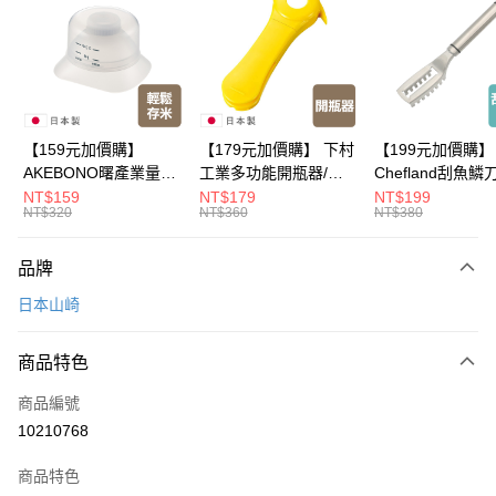
LINE Pay
Apple Pay
悠遊付
Google Pay
【159元加價購】
【179元加價購】 下村
【199元加價購】
AKEBONO曙產業量米
工業多功能開瓶器/開
Chefland刮魚鱗
全盈+PAY
杯漏斗組(白)/量米杯/
瓶器/餐廚用品/料理道
魚鱗器/廚房用品/
NT$159
NT$179
NT$199
NT$320
NT$360
NT$380
米桶/量米用具/任二件8
具/任二件8折
道具/任二件8折
大哥付你分期
折
相關說明
品牌
【大哥付你分期使用說明】
ATM付款
1.本服務由台灣大哥大提供，台灣大哥大用戶可立即使用無須另外申請。
日本山崎
2.付款方式選擇「大哥付你分期」，訂單成立後會自動跳轉到大哥付的交易
流程，驗證手機門號後，選擇欲分期的期數、繳款截止日，確認付款後即完
運送方式
成交易。
商品特色
3.實際核准額度、可分期數及費用金額請依後續交易確認頁面所載為準。
全家取貨付款
4.訂單成立30分鐘內，如未前往確認交易或遇審核未通過，訂單將自動取
商品編號
每筆NT$100，滿NT$499(含以上)免運費
消。如遇「轉專審核」未通過狀況，表示未達大哥付你分期系統評分，恕無
10210768
法說明評估內容。
付款後全家取貨
【繳款方式說明】
1.分期款項不併入電信帳單，「大哥付你分期」於每月結算日後寄送繳費提
商品特色
每筆NT$100，滿NT$499(含以上)免運費
醒簡訊。