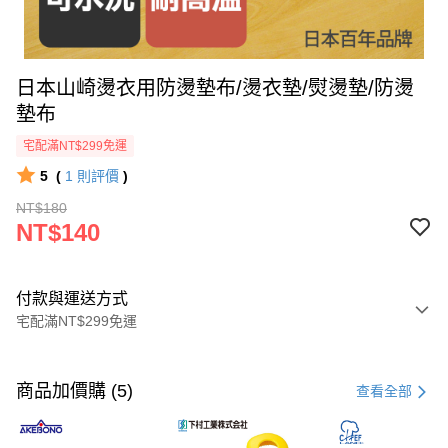
日本山崎燙衣用防燙墊布/燙衣墊/熨燙墊/防燙
墊布
宅配滿NT$299免運
5
(
1
則評價
)
NT$180
NT$140
付款與運送方式
宅配滿NT$299免運
付款方式
信用卡一次付款
商品加價購 (5)
查看全部
超商取貨付款