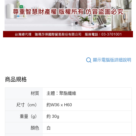
顯示電腦版詳細說明
商品規格
材質
主體：聚酯纖維
尺寸（cm）
約W36 x H60
重量（g）
約 30g
顏色
白