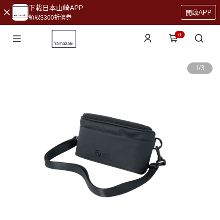
下載日本山崎APP
開啟APP
領取$300折價券
0
1
/
3