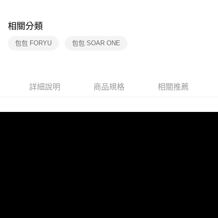
帳／街口支付／iPASS MONEY」等通路繳費。
【注意事項】
相關分類
1.本服務係由「台灣大哥大股份有限公司」（以下簡稱本公司）所提供，讓
用戶於交易時，得透過本服務購買商品或服務，並由商店將買賣／分期付款
包包 FORYU
包包 SOAR ONE
買賣價金債權讓與本公司後，依約使用本公司帳單繳交帳款。
2.基於同意付款使用「大哥付你分期」之契約關係目的，商店將以您的個人
資料（包含姓名、電話或地址）提供予台灣大哥大進項蒐集、處理及利用，
由本公司與您本人進行分期帳單所需資料之確認、核對及更正。
3.完整用戶服務條款，請詳閱以下連結：
https://oppay.tw/userRule
詳細說明
商品規格
相關推薦