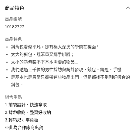
商品特色
Apple Pay
商品編號
悠遊付
10182727
Google Pay
商品特色
全盈+PAY
斜背包看似平凡，卻有極大深奧的學問在裡面 !
大哥付你分期
太大的斜包，既笨重又綁手綁腳；
相關說明
太小的斜包裝不下基本需要的物品...
【大哥付你分期使用說明】
我們透過上千位的男性採訪與統計發現，錢包、鑰匙、手機
ATM付款
1.本服務由台灣大哥大提供，台灣大哥大用戶可立即使用無須另外申請。
是基本也是最常只攜帶這些物品出門，但是都找不到剛好適合的
2.付款方式選擇「大哥付你分期」，訂單成立後會自動跳轉到大哥付的交易
流程，驗證手機門號後，選擇欲分期的期數、繳款截止日，確認付款後即完
斜包。
運送方式
成交易。
3.實際核准額度、可分期數及費用金額請依後續交易確認頁面所載為準。
宅配【父親節大回饋】限時$299免運
銷售重點
4.訂單成立30分鐘內，如未前往確認交易或遇審核未通過，訂單將自動取
1.前袋設計、快速拿取
每筆NT$150，滿NT$299(含以上)免運費
消。如遇「轉專審核」未通過狀況，表示未達大哥付你分期系統評分，恕無
法說明評估內容。
2.背帶收納、整齊好收納
【繳款方式說明】
3.輕巧尺寸零負擔
1.分期款項不併入電信帳單，「大哥付你分期」於每月結算日後寄送繳費提
※此為合作廠商出貨
醒簡訊。
2.透過簡訊連結打開帳單後，可選擇「超商條碼／台灣大直營門市／銀行轉