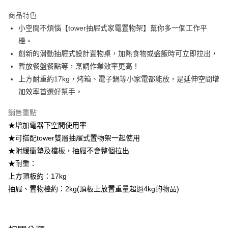
醒簡訊。
2.透過簡訊連結打開帳單後，可選擇「超商條碼／台灣大直營門市／銀行轉
商品特色
帳／街口支付／iPASS MONEY」等通路繳費。
小空間不煩惱【tower抽屜式家電置物架】幫你多一個工作平
檯。
【注意事項】
1.本服務係由「台灣大哥大股份有限公司」（以下簡稱本公司）所提供，讓
創新的滑動抽屜式設計置物桌，加熱食物或盛飯時可立即拉出，
用戶於交易時，得透過本服務購買商品或服務，並由商店將買賣／分期付款
暫放餐盤餐點等，烹調作業效率更高！
買賣價金債權讓與本公司後，依約使用本公司帳單繳交帳款。
2.基於同意付款使用「大哥付你分期」之契約關係目的，商店將以您的個人
上方耐重約17kg，烤箱、電子鍋等小家電都能放，是延伸空間增
資料（包含姓名、電話或地址）提供予台灣大哥大進項蒐集、處理及利用，
加效率首選好幫手。
由本公司與您本人進行分期帳單所需資料之確認、核對及更正。
3.完整用戶服務條款，請詳閱以下連結：
https://oppay.tw/userRule
銷售重點
★增加電器下空間使用率
★可搭配tower雙層抽屜式置物架一起使用
★附緩衝墊及檔板，抽屜不會整個拉出
★耐重：
上方頂板約：17kg
抽屜、置物檯約：2kg(頂板上放置重量超過4kg的物品)