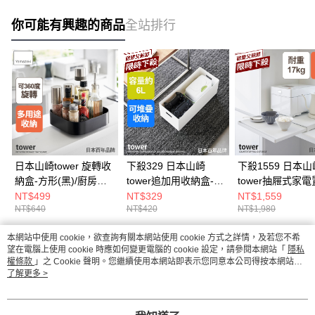
你可能有興趣的商品
全站排行
日本山崎tower 旋轉收
下殺329 日本山崎
下殺1559 日本山
納盒-方形(黑)/廚房收
tower追加用收納盒-
tower抽屜式家
納盒/調味料架/廚房收
(白)S/萬用收納盒/手把
架(白)/電器架/廚
NT$499
NT$329
NT$1,559
NT$640
NT$420
NT$1,980
納
收納盒/儲物盒
納架/廚房收納
本網站中使用 cookie，欲查詢有關本網站使用 cookie 方式之詳情，及若您不希
熱門標籤
望在電腦上使用 cookie 時應如何變更電腦的 cookie 設定，請參閱本網站「
隱私
權條款
」之 Cookie 聲明。您繼續使用本網站即表示您同意本公司得按本網站使
用條款之 Cookie 聲明使用 cookie。
了解更多 >