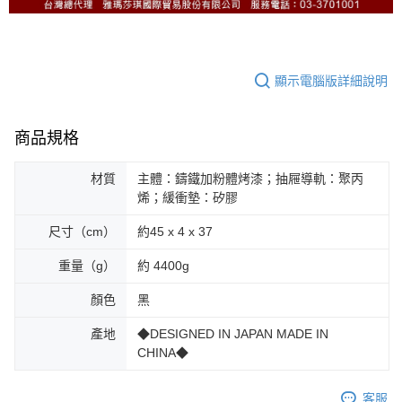
顯示電腦版詳細說明
商品規格
材質
主體：鑄鐵加粉體烤漆；抽屜導軌：聚丙
烯；緩衝墊：矽膠
尺寸（cm）
約45 x 4 x 37
重量（g）
約 4400g
顏色
黑
產地
◆DESIGNED IN JAPAN MADE IN
CHINA◆
客服