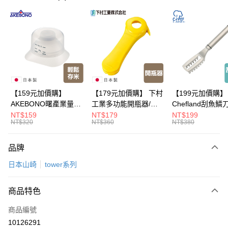
LINE Pay
Apple Pay
悠遊付
Google Pay
全盈+PAY
【159元加價購】
【179元加價購】 下村
【199元加價購】
AKEBONO曙產業量米
工業多功能開瓶器/開
Chefland刮魚鱗
大哥付你分期
杯漏斗組(白)/量米杯/
瓶器/餐廚用品/料理道
魚鱗器/廚房用品/
NT$159
NT$179
NT$199
相關說明
NT$320
NT$360
NT$380
米桶/量米用具/任二件8
具/任二件8折
道具/任二件8折
【大哥付你分期使用說明】
折
ATM付款
1.本服務由台灣大哥大提供，台灣大哥大用戶可立即使用無須另外申請。
品牌
2.付款方式選擇「大哥付你分期」，訂單成立後會自動跳轉到大哥付的交易
流程，驗證手機門號後，選擇欲分期的期數、繳款截止日，確認付款後即完
運送方式
日本山崎
tower系列
成交易。
3.實際核准額度、可分期數及費用金額請依後續交易確認頁面所載為準。
宅配【父親節大回饋】限時$299免運
4.訂單成立30分鐘內，如未前往確認交易或遇審核未通過，訂單將自動取
商品特色
每筆NT$150，滿NT$299(含以上)免運費
消。如遇「轉專審核」未通過狀況，表示未達大哥付你分期系統評分，恕無
法說明評估內容。
商品編號
【繳款方式說明】
10126291
1.分期款項不併入電信帳單，「大哥付你分期」於每月結算日後寄送繳費提