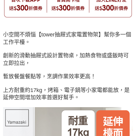
小空間不煩惱【tower抽屜式家電置物架】幫你多一個
工作平檯。
創新的滑動抽屜式設計置物桌，加熱食物或盛飯時可
立即拉出，
暫放餐盤餐點等，烹調作業效率更高！
上方耐重約17kg，烤箱、電子鍋等小家電都能放，是
延伸空間增加效率首選好幫手。