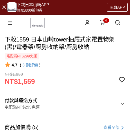
下載日本山崎APP
開啟APP
領取$300折價券
0
下殺1559 日本山崎tower抽屜式家電置物架
(黑)/電器架/廚房收納架/廚房收納
宅配滿NT$299免運
4.7
(
3
則評價
)
NT$1,980
NT$1,559
付款與運送方式
宅配滿NT$299免運
付款方式
信用卡一次付款
商品加價購 (5)
查看全部