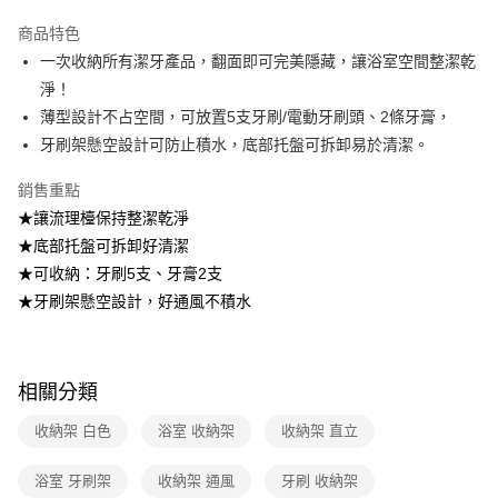
醒簡訊。
2.透過簡訊連結打開帳單後，可選擇「超商條碼／台灣大直營門市／銀行轉
商品特色
帳／街口支付／iPASS MONEY」等通路繳費。
一次收納所有潔牙產品，翻面即可完美隱藏，讓浴室空間整潔乾
淨！
【注意事項】
1.本服務係由「台灣大哥大股份有限公司」（以下簡稱本公司）所提供，讓
薄型設計不占空間，可放置5支牙刷/電動牙刷頭、2條牙膏，
用戶於交易時，得透過本服務購買商品或服務，並由商店將買賣／分期付款
牙刷架懸空設計可防止積水，底部托盤可拆卸易於清潔。
買賣價金債權讓與本公司後，依約使用本公司帳單繳交帳款。
2.基於同意付款使用「大哥付你分期」之契約關係目的，商店將以您的個人
資料（包含姓名、電話或地址）提供予台灣大哥大進項蒐集、處理及利用，
銷售重點
由本公司與您本人進行分期帳單所需資料之確認、核對及更正。
★讓流理檯保持整潔乾淨
3.完整用戶服務條款，請詳閱以下連結：
https://oppay.tw/userRule
★底部托盤可拆卸好清潔
★可收納：牙刷5支、牙膏2支
★牙刷架懸空設計，好通風不積水
相關分類
收納架 白色
浴室 收納架
收納架 直立
浴室 牙刷架
收納架 通風
牙刷 收納架