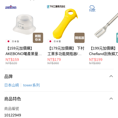
LINE Pay
Apple Pay
悠遊付
Google Pay
全盈+PAY
【159元加價購】
【179元加價購】 下村
【199元加價購】
AKEBONO曙產業量米
工業多功能開瓶器/開
Chefland刮魚鱗
大哥付你分期
杯漏斗組(白)/量米杯/
瓶器/餐廚用品/料理道
魚鱗器/廚房用品/
NT$159
NT$179
NT$199
相關說明
NT$320
NT$360
NT$380
米桶/量米用具/任二件8
具/任二件8折
道具/任二件8折
【大哥付你分期使用說明】
折
ATM付款
1.本服務由台灣大哥大提供，台灣大哥大用戶可立即使用無須另外申請。
品牌
2.付款方式選擇「大哥付你分期」，訂單成立後會自動跳轉到大哥付的交易
流程，驗證手機門號後，選擇欲分期的期數、繳款截止日，確認付款後即完
運送方式
日本山崎
tower系列
成交易。
3.實際核准額度、可分期數及費用金額請依後續交易確認頁面所載為準。
宅配【父親節大回饋】限時$299免運
4.訂單成立30分鐘內，如未前往確認交易或遇審核未通過，訂單將自動取
商品特色
每筆NT$150，滿NT$299(含以上)免運費
消。如遇「轉專審核」未通過狀況，表示未達大哥付你分期系統評分，恕無
法說明評估內容。
商品編號
【繳款方式說明】
10122949
1.分期款項不併入電信帳單，「大哥付你分期」於每月結算日後寄送繳費提