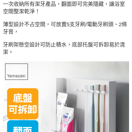
一次收納所有潔牙產品，翻面即可完美隱藏，讓浴室
空間整潔乾淨！
薄型設計不占空間，可放置5支牙刷/電動牙刷頭、2條
牙膏，
牙刷架懸空設計可防止積水，底部托盤可拆卸易於清
潔。