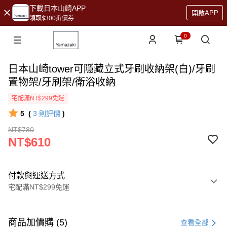
下載日本山崎APP
開啟APP
領取$300折價券
0
日本山崎tower可隱藏立式牙刷收納架(白)/牙刷
置物架/牙刷架/衛浴收納
宅配滿NT$299免運
5
(
3
則評價
)
NT$780
NT$610
付款與運送方式
宅配滿NT$299免運
付款方式
信用卡一次付款
商品加價購 (5)
查看全部