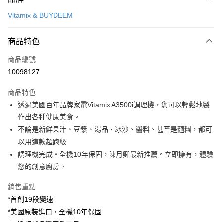
信用卡一次付款
Vitamix & BUYDEEM
LINE Pay
商品特色
Apple Pay
商品編號
悠遊付
10098127
Google Pay
商品特色
全盈+PAY
透過美國百年品牌家電Vitamix A3500i調理機，您可以輕鬆地製
大哥付你分期
作出各種健康美食。
相關說明
不論是新鮮果汁、豆漿、湯品、冰沙、醬料、甚至是麵糰，都可
【大哥付你分期使用說明】
以用這款超跑級
ATM付款
1.本服務由台灣大哥大提供，台灣大哥大用戶可立即使用無須另外申請。
調理機完成。全機10年保固，陳月卿最新推薦。立即擁有，體驗
2.付款方式選擇「大哥付你分期」，訂單成立後會自動跳轉到大哥付的交易
流程，驗證手機門號後，選擇欲分期的期數、繳款截止日，確認付款後即完
您的創意廚房。
運送方式
成交易。
3.實際核准額度、可分期數及費用金額請依後續交易確認頁面所載為準。
宅配【父親節大回饋】限時$299免運
銷售重點
4.訂單成立30分鐘內，如未前往確認交易或遇審核未通過，訂單將自動取
*首創19段變速
每筆NT$150，滿NT$299(含以上)免運費
消。如遇「轉專審核」未通過狀況，表示未達大哥付你分期系統評分，恕無
法說明評估內容。
*美國原裝進口，全機10年保固
【繳款方式說明】