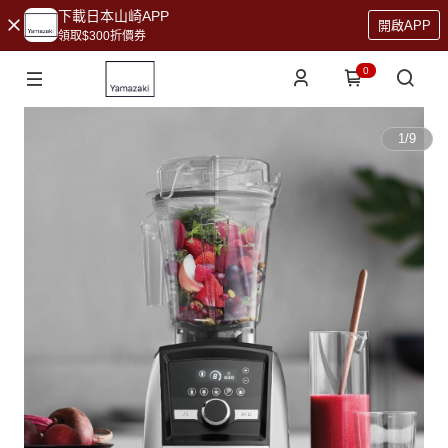
下載日本山崎APP
開啟APP
領取$300折價券
0
1
/
9