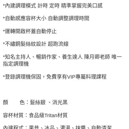
*內建調理模式 計時 定時 精準掌握完美口感
*自動感應容杯大小 自動調整調理時間
*運轉開啟杯蓋自動停止
*不繡鋼髮絲紋設計 超跑流線
*知名主持人、暢銷作家、養生達人 陳月卿老師 唯一
指定調理機
*登錄調理機保固，免費享有VIP專屬料理課程
顏 色：髮絲銀 、消光黑
容杯材質：食品級Tritan材質
內建程式：果昔、冰品、濃湯、抹醬、自動清潔