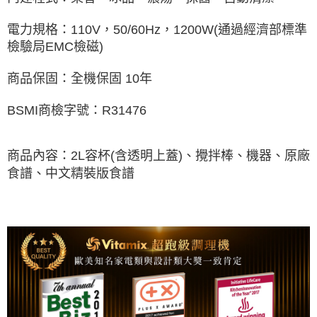
電力規格：110V，50/60Hz，1200W(通過經濟部標準
檢驗局EMC檢磁)
商品保固：全機保固 10年
BSMI商檢字號：R31476
商品內容：2L容杯(含透明上蓋)、攪拌棒、機器、原廠
食譜、中文精裝版食譜