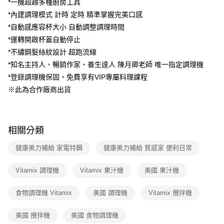
*一機超越多種廚房工具
1.分期款項不併入電信帳單，「大哥付你分期」於每月結算日後寄送繳費提
*內建調理模式 計時 定時 精準掌握完美口感
醒簡訊。
2.透過簡訊連結打開帳單後，可選擇「超商條碼／台灣大直營門市／銀行轉
*自動感應容杯大小 自動調整調理時間
帳／街口支付／iPASS MONEY」等通路繳費。
*運轉開啟杯蓋自動停止
【注意事項】
*不繡鋼髮絲紋設計 超跑流線
1.本服務係由「台灣大哥大股份有限公司」（以下簡稱本公司）所提供，讓
*知名主持人、暢銷作家、養生達人 陳月卿老師 唯一指定調理機
用戶於交易時，得透過本服務購買商品或服務，並由商店將買賣／分期付款
*登錄調理機保固，免費享有VIP專屬料理課程
買賣價金債權讓與本公司後，依約使用本公司帳單繳交帳款。
2.基於同意付款使用「大哥付你分期」之契約關係目的，商店將以您的個人
※此為合作廠商出貨
資料（包含姓名、電話或地址）提供予台灣大哥大進項蒐集、處理及利用，
由本公司與您本人進行分期帳單所需資料之確認、核對及更正。
3.完整用戶服務條款，請詳閱以下連結：
https://oppay.tw/userRule
相關分類
健康美力補給 家電特輯
健康美力補給 質感家 便利日常
Vitamix 調理機
Vitamix 果汁機
美國 果汁機
食物調理機 Vitamix
美國 調理機
Vitamix 攪拌機
美國 攪拌機
美國 食物調理機