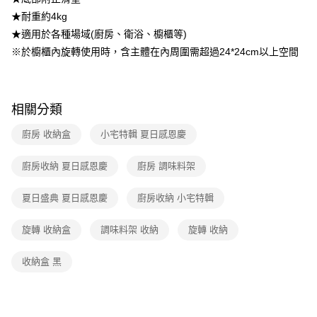
★耐重約4kg
★適用於各種場域(廚房、衛浴、櫥櫃等)
※於櫥櫃內旋轉使用時，含主體在內周圍需超過24*24cm以上空間
相關分類
廚房 收納盒
小宅特輯 夏日感恩慶
廚房收納 夏日感恩慶
廚房 調味料架
夏日盛典 夏日感恩慶
廚房收納 小宅特輯
旋轉 收納盒
調味料架 收納
旋轉 收納
收納盒 黑