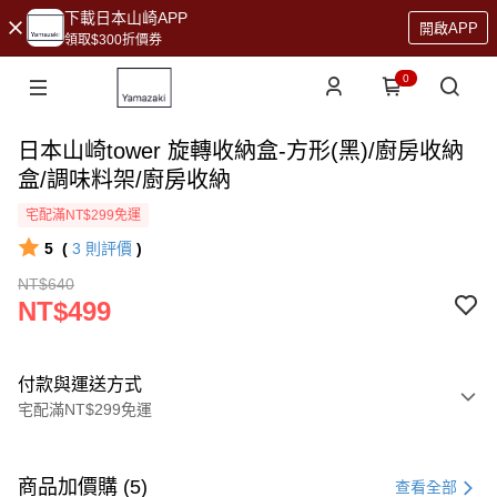
下載日本山崎APP
開啟APP
領取$300折價券
0
日本山崎tower 旋轉收納盒-方形(黑)/廚房收納
盒/調味料架/廚房收納
宅配滿NT$299免運
5
(
3
則評價
)
NT$640
NT$499
付款與運送方式
宅配滿NT$299免運
付款方式
信用卡一次付款
商品加價購 (5)
查看全部