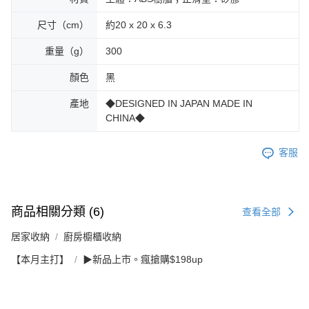
尺寸（cm）
約20 x 20 x 6.3
重量（g）
300
顏色
黑
產地
◆DESIGNED IN JAPAN MADE IN
CHINA◆
客服
商品相關分類 (6)
查看全部
居家收納
廚房櫥櫃收納
【本月主打】
▶新品上市。瘋搶購$198up