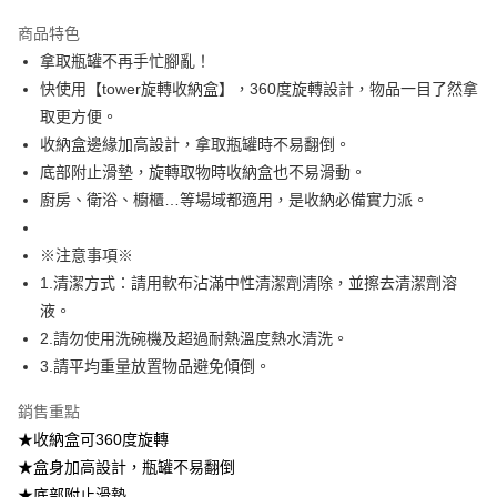
付款後全家取貨
【繳款方式說明】
1.分期款項不併入電信帳單，「大哥付你分期」於每月結算日後寄送繳費提
商品特色
每筆NT$100，滿NT$499(含以上)免運費
醒簡訊。
拿取瓶罐不再手忙腳亂！
2.透過簡訊連結打開帳單後，可選擇「超商條碼／台灣大直營門市／銀行轉
7-11取貨付款
快使用【tower旋轉收納盒】，360度旋轉設計，物品一目了然拿
帳／街口支付／iPASS MONEY」等通路繳費。
每筆NT$100，滿NT$499(含以上)免運費
取更方便。
【注意事項】
收納盒邊緣加高設計，拿取瓶罐時不易翻倒。
付款後7-11取貨
1.本服務係由「台灣大哥大股份有限公司」（以下簡稱本公司）所提供，讓
用戶於交易時，得透過本服務購買商品或服務，並由商店將買賣／分期付款
底部附止滑墊，旋轉取物時收納盒也不易滑動。
每筆NT$100，滿NT$499(含以上)免運費
買賣價金債權讓與本公司後，依約使用本公司帳單繳交帳款。
廚房、衛浴、櫥櫃…等場域都適用，是收納必備實力派。
2.基於同意付款使用「大哥付你分期」之契約關係目的，商店將以您的個人
宅配【父親節大回饋】限時$299免運
資料（包含姓名、電話或地址）提供予台灣大哥大進項蒐集、處理及利用，
由本公司與您本人進行分期帳單所需資料之確認、核對及更正。
每筆NT$150，滿NT$299(含以上)免運費
※注意事項※
3.完整用戶服務條款，請詳閱以下連結：
https://oppay.tw/userRule
1.清潔方式：請用軟布沾滿中性清潔劑清除，並擦去清潔劑溶
液。
2.請勿使用洗碗機及超過耐熱溫度熱水清洗。
3.請平均重量放置物品避免傾倒。
銷售重點
★收納盒可360度旋轉
★盒身加高設計，瓶罐不易翻倒
★底部附止滑墊