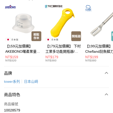
超商取貨付款
LINE Pay
Apple Pay
悠遊付
Google Pay
【159元加價購】
【179元加價購】 下村
【199元加價購】
AKEBONO曙產業量米
工業多功能開瓶器/開
Chefland刮魚鱗
全盈+PAY
杯漏斗組(白)/量米杯/
瓶器/餐廚用品/料理道
魚鱗器/廚房用品/
NT$159
NT$179
NT$199
NT$320
NT$360
NT$380
米桶/量米用具/任二件8
具/任二件8折
道具/任二件8折
大哥付你分期
折
相關說明
品牌
【大哥付你分期使用說明】
ATM付款
1.本服務由台灣大哥大提供，台灣大哥大用戶可立即使用無須另外申請。
tower系列
日本山崎
2.付款方式選擇「大哥付你分期」，訂單成立後會自動跳轉到大哥付的交易
流程，驗證手機門號後，選擇欲分期的期數、繳款截止日，確認付款後即完
運送方式
成交易。
商品特色
3.實際核准額度、可分期數及費用金額請依後續交易確認頁面所載為準。
全家取貨付款
4.訂單成立30分鐘內，如未前往確認交易或遇審核未通過，訂單將自動取
商品編號
每筆NT$100，滿NT$499(含以上)免運費
消。如遇「轉專審核」未通過狀況，表示未達大哥付你分期系統評分，恕無
10028579
法說明評估內容。