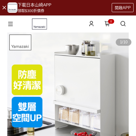
下載日本山崎APP
開啟APP
領取$300折價券
0
1
/
10