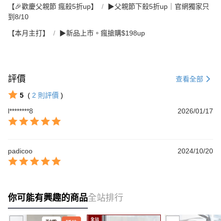
【🎉歡慶父親節 瘋殺5折up】
▶父親節下殺5折up｜官網獨家只
到8/10
【本月主打】
▶新品上市。瘋搶購$198up
評價
查看全部
5
(
2
則評價
)
l********8
2026/01/17
padicoo
2024/10/20
你可能有興趣的商品
全站排行