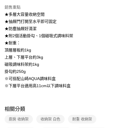
銷售重點
★多層大容量收納空間
★抽屜門打開至水平即可固定
★防塵抽屜好清潔
★附2個活動掛勾、1個磁吸式調味料架
★耐重：
頂層層板約1kg
上層、下層平台約3kg
磁吸調味料架約1kg
掛勾約250g
※可搭配山崎AQUA調味料盒
※下層平台適用高11cm以下調味料盒
相關分類
廚房 收納架
收納架 白色
耐重 收納架