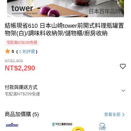
結帳現省610 日本山崎tower前開式料理瓶罐置
物架(白)/調味料收納架/儲物櫃/廚房收納
宅配滿NT$299免運
5
(
2
則評價
)
NT$2,900
NT$2,290
付款與運送方式
宅配滿NT$299免運
付款方式
信用卡一次付款
商品加價購 (5)
查看全部
LINE Pay