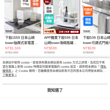
下殺1559 日本山崎
APP獨賣下殺599 日本
下殺539 日本山
tower抽屜式家電置物
山崎tower海綿瓶罐置
tower可調式門
架(黑)/電器架/廚房收
物架(白)/瓶罐架/海綿
架(白)/門板架/毛
NT$1,559
NT$599
NT$539
NT$1,980
NT$890
NT$680
納架/廚房收納
架/海綿瀝水架/海綿置
架/門板收納
物架/廚房收納架
本網站中使用 cookie，欲查詢有關本網站使用 cookie 方式之詳情，及若您不希
熱門標籤
望在電腦上使用 cookie 時應如何變更電腦的 cookie 設定，請參閱本網站「
隱私
權條款
」之 Cookie 聲明。您繼續使用本網站即表示您同意本公司得按本網站使
用條款之 Cookie 聲明使用 cookie。
了解更多 >
我知道了