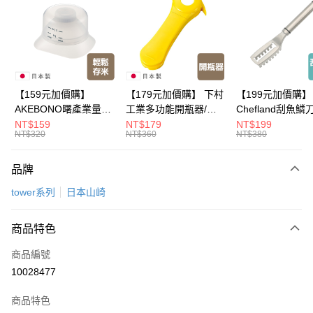
Apple Pay
悠遊付
Google Pay
全盈+PAY
【159元加價購】
【179元加價購】 下村
【199元加價購】
AKEBONO曙產業量米
工業多功能開瓶器/開
Chefland刮魚鱗
大哥付你分期
杯漏斗組(白)/量米杯/
瓶器/餐廚用品/料理道
魚鱗器/廚房用品/
NT$159
NT$179
NT$199
相關說明
NT$320
NT$360
NT$380
米桶/量米用具/任二件8
具/任二件8折
道具/任二件8折
【大哥付你分期使用說明】
折
ATM付款
1.本服務由台灣大哥大提供，台灣大哥大用戶可立即使用無須另外申請。
品牌
2.付款方式選擇「大哥付你分期」，訂單成立後會自動跳轉到大哥付的交易
流程，驗證手機門號後，選擇欲分期的期數、繳款截止日，確認付款後即完
運送方式
tower系列
日本山崎
成交易。
3.實際核准額度、可分期數及費用金額請依後續交易確認頁面所載為準。
宅配【父親節大回饋】限時$299免運
4.訂單成立30分鐘內，如未前往確認交易或遇審核未通過，訂單將自動取
商品特色
每筆NT$150，滿NT$299(含以上)免運費
消。如遇「轉專審核」未通過狀況，表示未達大哥付你分期系統評分，恕無
法說明評估內容。
商品編號
【繳款方式說明】
10028477
1.分期款項不併入電信帳單，「大哥付你分期」於每月結算日後寄送繳費提
醒簡訊。
2.透過簡訊連結打開帳單後，可選擇「超商條碼／台灣大直營門市／銀行轉
商品特色
帳／街口支付／iPASS MONEY」等通路繳費。