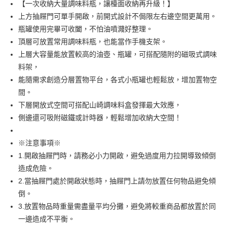
【一次收納大量調味料瓶，讓檯面收納再升級！】
上方抽屜門可單手開啟，前開式設計不侷限左右邊空間更萬用。
【注意事項】
1.本服務係由「台灣大哥大股份有限公司」（以下簡稱本公司）所提供，讓
瓶罐使用完畢可收闔，不怕油噴濺好整理。
用戶於交易時，得透過本服務購買商品或服務，並由商店將買賣／分期付款
頂層可放置常用調味料瓶，也能當作手機支架。
買賣價金債權讓與本公司後，依約使用本公司帳單繳交帳款。
2.基於同意付款使用「大哥付你分期」之契約關係目的，商店將以您的個人
上層大容量能放置較高的油壺、瓶罐，可搭配隨附的磁吸式調味
資料（包含姓名、電話或地址）提供予台灣大哥大進項蒐集、處理及利用，
料架，
由本公司與您本人進行分期帳單所需資料之確認、核對及更正。
能隨需求創造分層置物平台，各式小瓶罐也輕鬆放，增加置物空
3.完整用戶服務條款，請詳閱以下連結：
https://oppay.tw/userRule
間。
下層開放式空間可搭配山崎調味料盒發揮最大效應，
側邊還可吸附磁鐵或計時器，輕鬆增加收納大空間！
※注意事項※
1.開啟抽屜門時，請務必小力開啟，避免過度用力拉開導致傾倒
造成危險。
2.當抽屜門處於開啟狀態時，抽屜門上請勿放置任何物品避免傾
倒。
3.放置物品時重量需盡量平均分攤，避免將較重商品都放置於同
一邊造成不平衡。