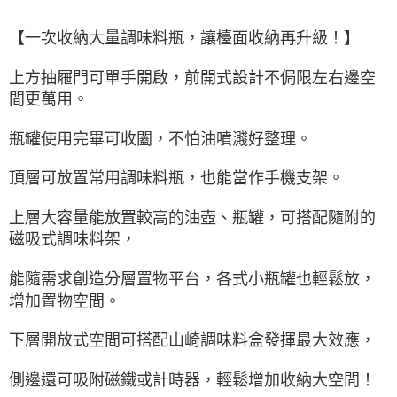
【一次收納大量調味料瓶，讓檯面收納再升級！】
上方抽屜門可單手開啟，前開式設計不侷限左右邊空
間更萬用。
瓶罐使用完畢可收闔，不怕油噴濺好整理。
頂層可放置常用調味料瓶，也能當作手機支架。
上層大容量能放置較高的油壺、瓶罐，可搭配隨附的
磁吸式調味料架，
能隨需求創造分層置物平台，各式小瓶罐也輕鬆放，
增加置物空間。
下層開放式空間可搭配山崎調味料盒發揮最大效應，
側邊還可吸附磁鐵或計時器，輕鬆增加收納大空間！