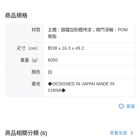
商品規格
材質
主體：鑄鐵加粉體烤漆；開門滑輪：POM
樹脂
尺寸（cm）
約38 x 16.3 x 49.2
重量（g）
6050
顏色
白
產地
◆DESIGNED IN JAPAN MADE IN
CHINA◆
客服
商品相關分類 (6)
查看全部